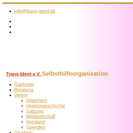
Zum
Inhalt
info@trans-ident.de
springen
Selbsthilfeorganisation
Trans-Ident e.V.
Startseite
Beratung
Verein
Allgemein
Vereins­geschichte
Satzung
Mitglied­schaft
Vorstand
Spenden
Gruppen