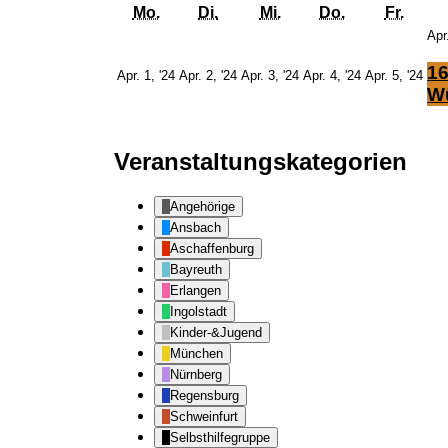
Montag
Dienstag
Mittwoch
Donnerstag
Freit
Mo.
Di.
Mi.
Do.
Fr.
Apr
16
1.
2.
3.
4.
5.
Apr. 1, '24
Apr. 2, '24
Apr. 3, '24
Apr. 4, '24
Apr. 5, '24
April
April
April
April
Apr
Wü
2024
2024
2024
2024
20
Veranstaltungskategorien
Angehörige
Ansbach
Aschaffenburg
Bayreuth
Erlangen
Ingolstadt
Kinder-&Jugend
München
Nürnberg
Regensburg
Schweinfurt
Selbsthilfegruppe