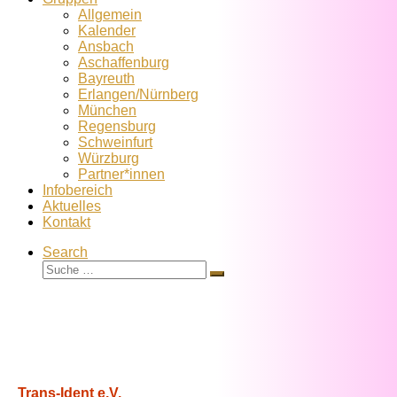
Allgemein
Kalender
Ansbach
Aschaffenburg
Bayreuth
Erlangen/Nürnberg
München
Regensburg
Schweinfurt
Würzburg
Partner*innen
Infobereich
Aktuelles
Kontakt
Search
Suche
Suche
…
Trans-Ident e.V.