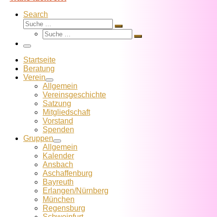
Search
Suche
Suche
Suche
…
Suche
…
Menü
Startseite
Beratung
Verein
Allgemein
Vereins­geschichte
Satzung
Mitglied­schaft
Vorstand
Spenden
Gruppen
Allgemein
Kalender
Ansbach
Aschaffenburg
Bayreuth
Erlangen/Nürnberg
München
Regensburg
Schweinfurt