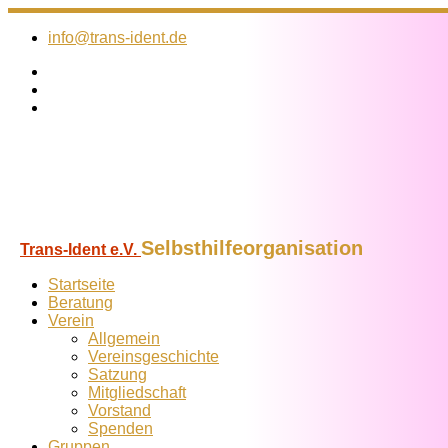
Zum
Inhalt
info@trans-ident.de
springen
Selbsthilfeorganisation
Trans-Ident e.V.
Startseite
Beratung
Verein
Allgemein
Vereins­geschichte
Satzung
Mitglied­schaft
Vorstand
Spenden
Gruppen