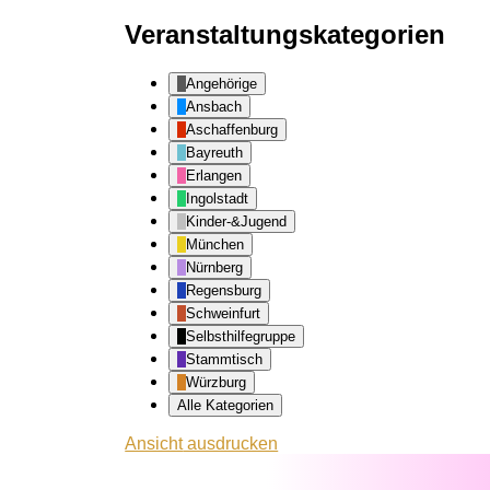
Veranstaltungskategorien
Angehörige
Ansbach
Aschaffenburg
Bayreuth
Erlangen
Ingolstadt
Kinder-&Jugend
München
Nürnberg
Regensburg
Schweinfurt
Selbsthilfegruppe
Stammtisch
Würzburg
Alle Kategorien
Ansicht
ausdrucken