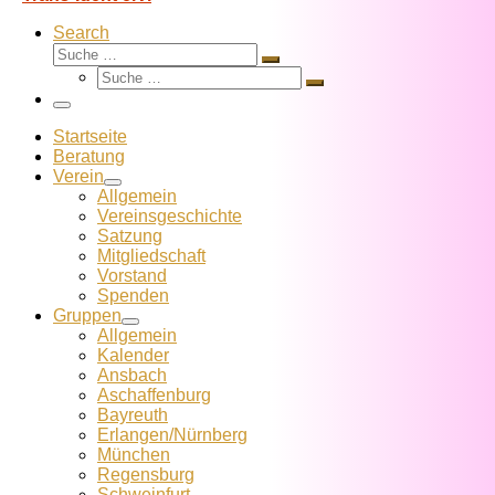
Search
Suche
Suche
Suche
…
Suche
…
Menü
Startseite
Beratung
Verein
Allgemein
Vereins­geschichte
Satzung
Mitglied­schaft
Vorstand
Spenden
Gruppen
Allgemein
Kalender
Ansbach
Aschaffenburg
Bayreuth
Erlangen/Nürnberg
München
Regensburg
Schweinfurt