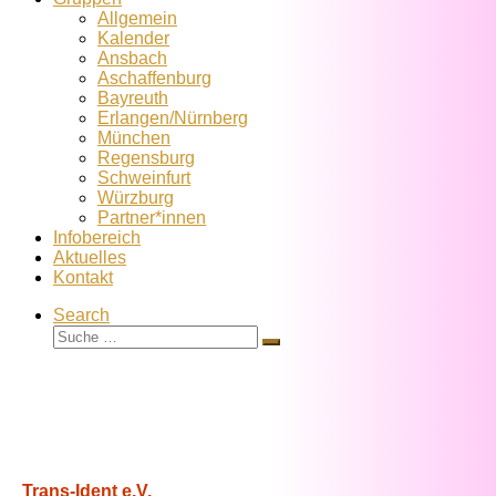
Allgemein
Kalender
Ansbach
Aschaffenburg
Bayreuth
Erlangen/Nürnberg
München
Regensburg
Schweinfurt
Würzburg
Partner*innen
Infobereich
Aktuelles
Kontakt
Search
Suche
Suche
…
Trans-Ident e.V.