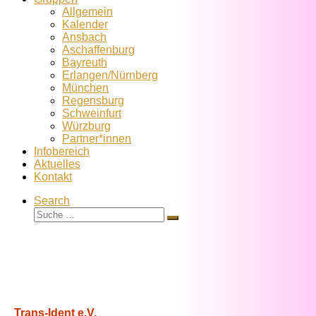
Allgemein
Kalender
Ansbach
Aschaffenburg
Bayreuth
Erlangen/Nürnberg
München
Regensburg
Schweinfurt
Würzburg
Partner*innen
Infobereich
Aktuelles
Kontakt
Search
Suche
Suche
…
Trans-Ident e.V.