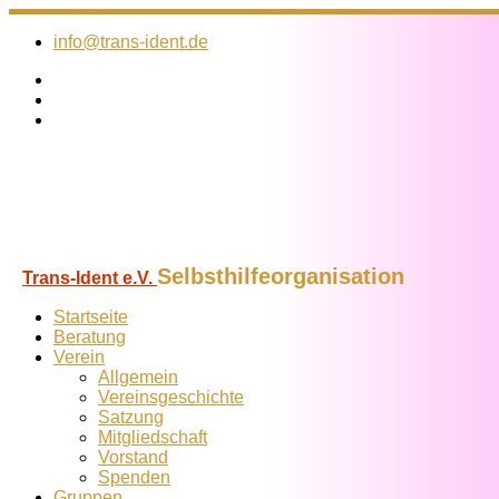
Zum
Inhalt
info@trans-ident.de
springen
Selbsthilfeorganisation
Trans-Ident e.V.
Startseite
Beratung
Verein
Allgemein
Vereins­geschichte
Satzung
Mitglied­schaft
Vorstand
Spenden
Gruppen