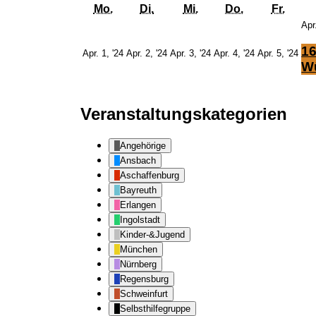
Montag
Dienstag
Mittwoch
Donnerstag
Freit
Mo.
Di.
Mi.
Do.
Fr.
Apr
16
1.
2.
3.
4.
5.
Apr. 1, '24
Apr. 2, '24
Apr. 3, '24
Apr. 4, '24
Apr. 5, '24
April
April
April
April
Apr
Wü
2024
2024
2024
2024
20
Veranstaltungskategorien
Angehörige
Ansbach
Aschaffenburg
Bayreuth
Erlangen
Ingolstadt
Kinder-&Jugend
München
Nürnberg
Regensburg
Schweinfurt
Selbsthilfegruppe