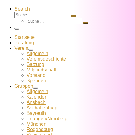
Search
Suche
Suche
Suche
…
Suche
…
Menü
Startseite
Beratung
Verein
Allgemein
Vereins­geschichte
Satzung
Mitglied­schaft
Vorstand
Spenden
Gruppen
Allgemein
Kalender
Ansbach
Aschaffenburg
Bayreuth
Erlangen/Nürnberg
München
Regensburg
Schweinfurt