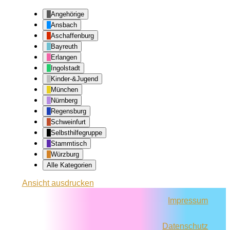
Angehörige
Ansbach
Aschaffenburg
Bayreuth
Erlangen
Ingolstadt
Kinder-&Jugend
München
Nürnberg
Regensburg
Schweinfurt
Selbsthilfegruppe
Stammtisch
Würzburg
Alle Kategorien
Ansicht
ausdrucken
Impressum
Datenschutz