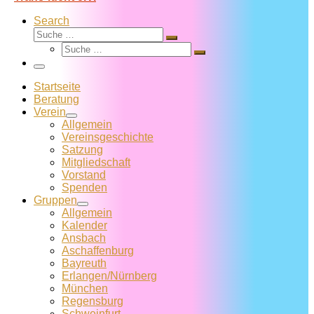
Search
Suche
Suche
Suche
…
Suche
…
Menü
Startseite
Beratung
Verein
Allgemein
Vereins­geschichte
Satzung
Mitglied­schaft
Vorstand
Spenden
Gruppen
Allgemein
Kalender
Ansbach
Aschaffenburg
Bayreuth
Erlangen/Nürnberg
München
Regensburg
Schweinfurt