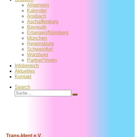
Allgemein
Kalender
Ansbach
Aschaffenburg
Bayreuth
Erlangen/Nürnberg
München
Regensburg
Schweinfurt
Würzburg
Partner*innen
Infobereich
Aktuelles
Kontakt
Search
Suche
Suche
…
Trans-Ident e.V.