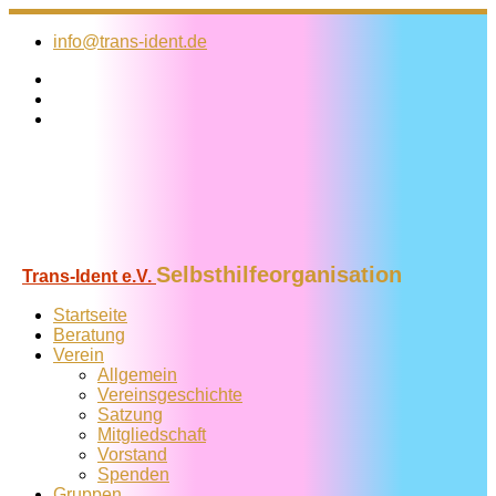
Zum
Inhalt
info@trans-ident.de
springen
Selbsthilfeorganisation
Trans-Ident e.V.
Startseite
Beratung
Verein
Allgemein
Vereins­geschichte
Satzung
Mitglied­schaft
Vorstand
Spenden
Gruppen