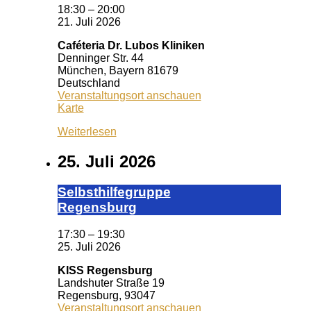
18:30
–
20:00
21. Juli 2026
Caféteria Dr. Lubos Kliniken
Denninger Str. 44
München
,
Bayern
81679
Deutschland
Veranstaltungsort anschauen
Caféteria
Karte
Dr.
Weiterlesen
Lubos
Kliniken
25. Juli 2026
Selbst­hil­fe­grup­pe
Re­gens­burg
17:30
–
19:30
25. Juli 2026
KISS Regensburg
Landshuter Straße 19
Regensburg
,
93047
Veranstaltungsort anschauen