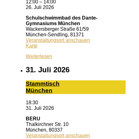
12:00
–
14:00
26. Juli 2026
Schulschwimmbad des Dante-
Gymnasiums München
Wackersberger Straße 61/59
München-Sendling
,
81371
Veranstaltungsort anschauen
Schulschwimmbad
Karte
des
Weiterlesen
Dante-
Gymnasiums
München
31. Juli 2026
Stamm­tisch
Mün­chen
18:30
31. Juli 2026
BERU
Thalkirchner Str. 10
München
,
80337
Veranstaltungsort anschauen