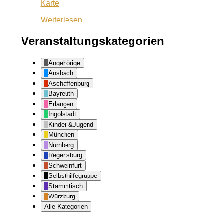
BERU
Karte
Weiterlesen
Veranstaltungskategorien
Angehörige
Ansbach
Aschaffenburg
Bayreuth
Erlangen
Ingolstadt
Kinder-&Jugend
München
Nürnberg
Regensburg
Schweinfurt
Selbsthilfegruppe
Stammtisch
Würzburg
Alle Kategorien