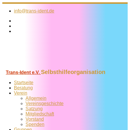
Zum
Inhalt
info@trans-ident.de
springen
Selbsthilfeorganisation
Trans-Ident e.V.
Startseite
Beratung
Verein
Allgemein
Vereins­geschichte
Satzung
Mitglied­schaft
Vorstand
Spenden
Gruppen