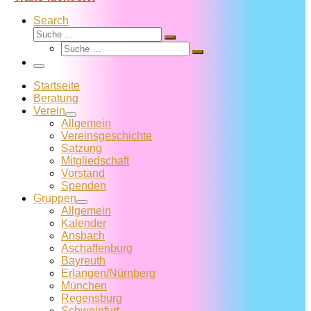
Search
Suche
Suche
Suche
…
Suche
…
Menü
Startseite
Beratung
Verein
Allgemein
Vereins­geschichte
Satzung
Mitglied­schaft
Vorstand
Spenden
Gruppen
Allgemein
Kalender
Ansbach
Aschaffenburg
Bayreuth
Erlangen/Nürnberg
München
Regensburg
Schweinfurt