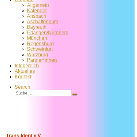
Allgemein
Kalender
Ansbach
Aschaffenburg
Bayreuth
Erlangen/Nürnberg
München
Regensburg
Schweinfurt
Würzburg
Partner*innen
Infobereich
Aktuelles
Kontakt
Search
Suche
Suche
…
Trans-Ident e.V.