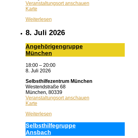
Veranstaltungsort anschauen
Queeres
Karte
Zentrum
Weiterlesen
Erlangen
8. Juli 2026
An­ge­hö­ri­gen­grup­pe
Mün­chen
18:00
–
20:00
8. Juli 2026
Selbsthilfezentrum München
Westendstraße 68
München
,
80339
Veranstaltungsort anschauen
Selbsthilfezentrum
Karte
München
Weiterlesen
Selbst­hil­fe­grup­pe
Ans­bach