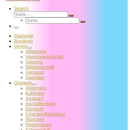
Search
Suche
Suche
Suche
…
Suche
…
Menü
Startseite
Beratung
Verein
Allgemein
Vereins­geschichte
Satzung
Mitglied­schaft
Vorstand
Spenden
Gruppen
Allgemein
Kalender
Ansbach
Aschaffenburg
Bayreuth
Erlangen/Nürnberg
München
Regensburg
Schweinfurt