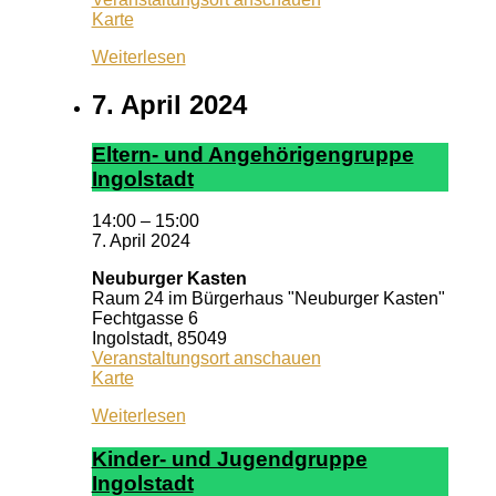
Pizzeria
Karte
Dario
Weiterlesen
7. April 2024
El­tern- und An­ge­hör­ig­en­grup­pe
In­gol­stadt
14:00
–
15:00
7. April 2024
Neuburger Kasten
Raum 24 im Bürgerhaus "Neuburger Kasten"
Fechtgasse 6
Ingolstadt
,
85049
Veranstaltungsort anschauen
Neuburger
Karte
Kasten
Weiterlesen
Kin­der- und Ju­gend­grup­pe
In­gol­stadt