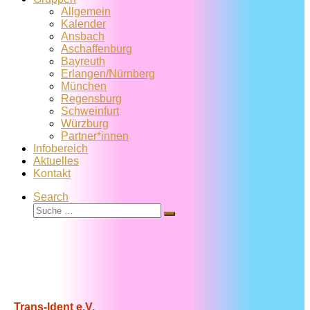
Allgemein
Kalender
Ansbach
Aschaffenburg
Bayreuth
Erlangen/Nürnberg
München
Regensburg
Schweinfurt
Würzburg
Partner*innen
Infobereich
Aktuelles
Kontakt
Search
Suche
Suche
…
Trans-Ident e.V.