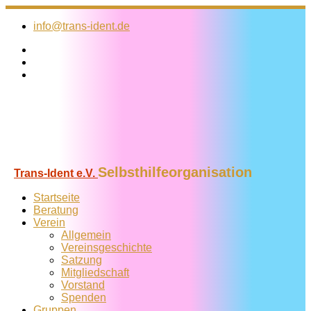
Zum
Inhalt
info@trans-ident.de
springen
Selbsthilfeorganisation
Trans-Ident e.V.
Startseite
Beratung
Verein
Allgemein
Vereins­geschichte
Satzung
Mitglied­schaft
Vorstand
Spenden
Gruppen