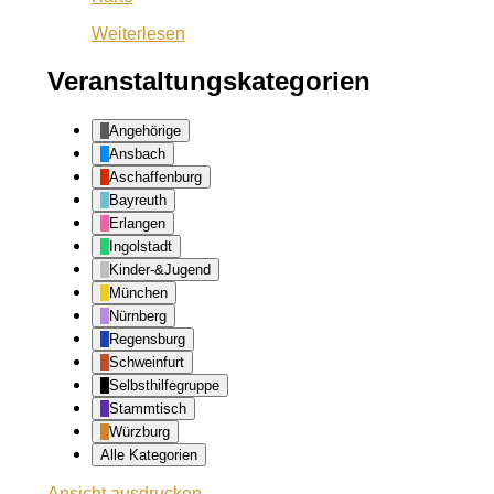
Kasten
Weiterlesen
Veranstaltungskategorien
Angehörige
Ansbach
Aschaffenburg
Bayreuth
Erlangen
Ingolstadt
Kinder-&Jugend
München
Nürnberg
Regensburg
Schweinfurt
Selbsthilfegruppe
Stammtisch
Würzburg
Alle Kategorien
Ansicht
ausdrucken