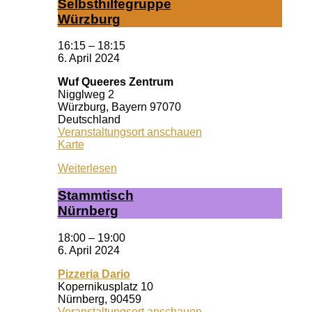
Selbst­hil­fe­grup­pe
Würz­burg
16:15
–
18:15
6. April 2024
Wuf Queeres Zentrum
Nigglweg 2
Würzburg
,
Bayern
97070
Deutschland
Veranstaltungsort anschauen
Wuf
Karte
Queeres
Weiterlesen
Zentrum
Stamm­tisch
Nürn­berg
18:00
–
19:00
6. April 2024
Pizzeria Dario
Kopernikusplatz 10
Nürnberg
,
90459
Veranstaltungsort anschauen