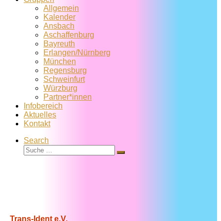
Allgemein
Kalender
Ansbach
Aschaffenburg
Bayreuth
Erlangen/Nürnberg
München
Regensburg
Schweinfurt
Würzburg
Partner*innen
Infobereich
Aktuelles
Kontakt
Search
Suche
Suche
…
Trans-Ident e.V.