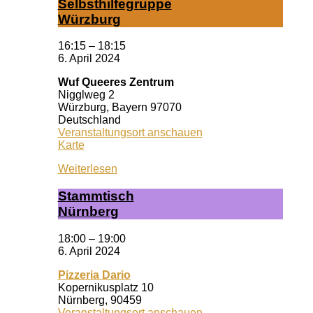
Selbst­hil­fe­grup­pe
Würz­burg
16:15
–
18:15
6. April 2024
Wuf Queeres Zentrum
Nigglweg 2
Würzburg
,
Bayern
97070
Deutschland
Veranstaltungsort anschauen
Wuf
Karte
Queeres
Weiterlesen
Zentrum
Stamm­tisch
Nürn­berg
18:00
–
19:00
6. April 2024
Pizzeria Dario
Kopernikusplatz 10
Nürnberg
,
90459
Veranstaltungsort anschauen