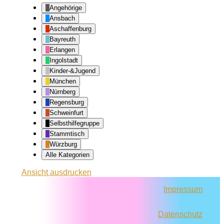
Angehörige
Ansbach
Aschaffenburg
Bayreuth
Erlangen
Ingolstadt
Kinder-&Jugend
München
Nürnberg
Regensburg
Schweinfurt
Selbsthilfegruppe
Stammtisch
Würzburg
Alle Kategorien
Ansicht
ausdrucken
Impressum
Datenschutz