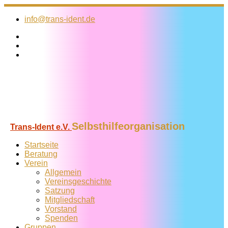
Zum
Inhalt
info@trans-ident.de
springen
Selbsthilfeorganisation
Trans-Ident e.V.
Startseite
Beratung
Verein
Allgemein
Vereins­geschichte
Satzung
Mitglied­schaft
Vorstand
Spenden
Gruppen