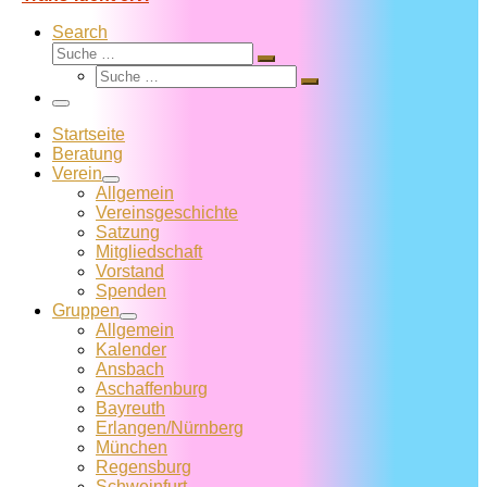
Search
Suche
Suche
Suche
…
Suche
…
Menü
Startseite
Beratung
Verein
Allgemein
Vereins­geschichte
Satzung
Mitglied­schaft
Vorstand
Spenden
Gruppen
Allgemein
Kalender
Ansbach
Aschaffenburg
Bayreuth
Erlangen/Nürnberg
München
Regensburg
Schweinfurt