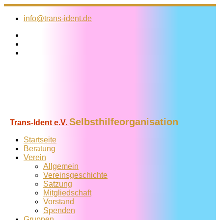
Zum
Inhalt
info@trans-ident.de
springen
Selbsthilfeorganisation
Trans-Ident e.V.
Startseite
Beratung
Verein
Allgemein
Vereins­geschichte
Satzung
Mitglied­schaft
Vorstand
Spenden
Gruppen