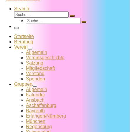
Search
Suche
Suche
Suche
…
Suche
…
Menü
Startseite
Beratung
Verein
Allgemein
Vereins­geschichte
Satzung
Mitglied­schaft
Vorstand
Spenden
Gruppen
Allgemein
Kalender
Ansbach
Aschaffenburg
Bayreuth
Erlangen/Nürnberg
München
Regensburg
Schweinfurt