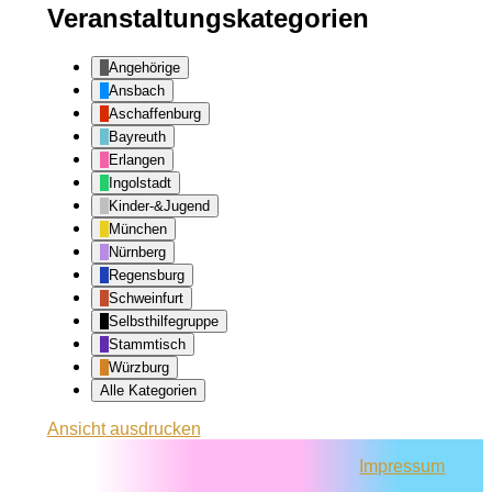
Veranstaltungskategorien
Angehörige
Ansbach
Aschaffenburg
Bayreuth
Erlangen
Ingolstadt
Kinder-&Jugend
München
Nürnberg
Regensburg
Schweinfurt
Selbsthilfegruppe
Stammtisch
Würzburg
Alle Kategorien
Ansicht
ausdrucken
Impressum