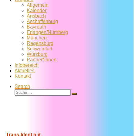
Allgemein
Kalender
Ansbach
Aschaffenburg
Bayreuth
Erlangen/Nürnberg
München
Regensburg
Schweinfurt
Würzburg
Partner*innen
Infobereich
Aktuelles
Kontakt
Search
Suche
Suche
…
Trans-Ident e.V.