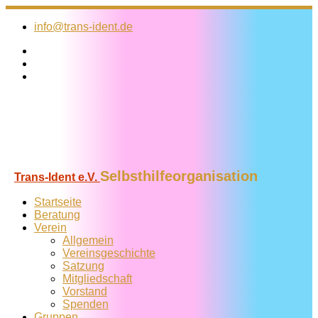
Zum
Inhalt
info@trans-ident.de
springen
Selbsthilfeorganisation
Trans-Ident e.V.
Startseite
Beratung
Verein
Allgemein
Vereins­geschichte
Satzung
Mitglied­schaft
Vorstand
Spenden
Gruppen