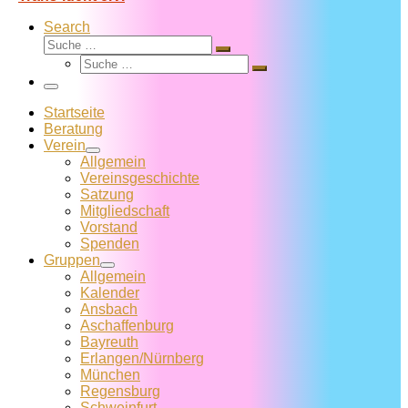
Search
Suche
Suche
Suche
…
Suche
…
Menü
Startseite
Beratung
Verein
Allgemein
Vereins­geschichte
Satzung
Mitglied­schaft
Vorstand
Spenden
Gruppen
Allgemein
Kalender
Ansbach
Aschaffenburg
Bayreuth
Erlangen/Nürnberg
München
Regensburg
Schweinfurt