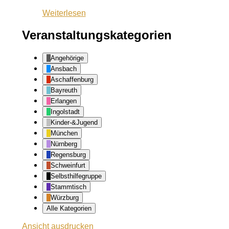
Ansbach
Weiterlesen
Veranstaltungskategorien
Angehörige
Ansbach
Aschaffenburg
Bayreuth
Erlangen
Ingolstadt
Kinder-&Jugend
München
Nürnberg
Regensburg
Schweinfurt
Selbsthilfegruppe
Stammtisch
Würzburg
Alle Kategorien
Ansicht
ausdrucken