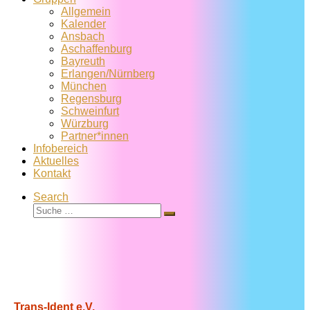
Allgemein
Kalender
Ansbach
Aschaffenburg
Bayreuth
Erlangen/Nürnberg
München
Regensburg
Schweinfurt
Würzburg
Partner*innen
Infobereich
Aktuelles
Kontakt
Search
Suche
Suche
…
Trans-Ident e.V.