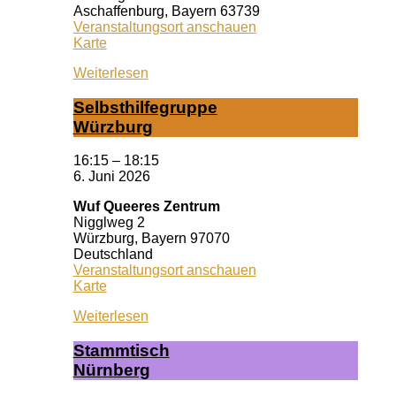
Aschaffenburg
,
Bayern
63739
Veranstaltungsort anschauen
Bildungsbüro
Karte
Aschaffenburg
Weiterlesen
Selbst­hil­fe­grup­pe
Würz­burg
16:15
–
18:15
6. Juni 2026
Wuf Queeres Zentrum
Nigglweg 2
Würzburg
,
Bayern
97070
Deutschland
Veranstaltungsort anschauen
Wuf
Karte
Queeres
Weiterlesen
Zentrum
Stamm­tisch
Nürn­berg