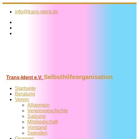
Zum
Inhalt
info@trans-ident.de
springen
Selbsthilfeorganisation
Trans-Ident e.V.
Startseite
Beratung
Verein
Allgemein
Vereins­geschichte
Satzung
Mitglied­schaft
Vorstand
Spenden
Gruppen