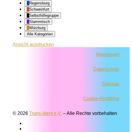
Regensburg
Schweinfurt
Selbsthilfegruppe
Stammtisch
Würzburg
Alle Kategorien
Ansicht
ausdrucken
Impressum
Datenschutz
Sitemap
Cookie-Richtlinie
© 2026
Trans-Ident e.V.
–
Alle Rechte vorbehalten