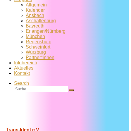
Allgemein
Kalender
Ansbach
Aschaffenburg
Bayreuth
Erlangen/Nürnberg
München
Regensburg
Schweinfurt
Würzburg
Partner*innen
Infobereich
Aktuelles
Kontakt
Search
Suche
Suche
…
Trans-Ident e.V.