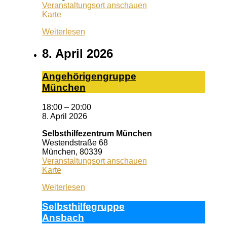
Veranstaltungsort anschauen
Queeres
Karte
Zentrum
Weiterlesen
Erlangen
8. April 2026
An­ge­hö­ri­gen­grup­pe
Mün­chen
18:00
–
20:00
8. April 2026
Selbsthilfezentrum München
Westendstraße 68
München
,
80339
Veranstaltungsort anschauen
Selbsthilfezentrum
Karte
München
Weiterlesen
Selbst­hil­fe­grup­pe
Ans­bach