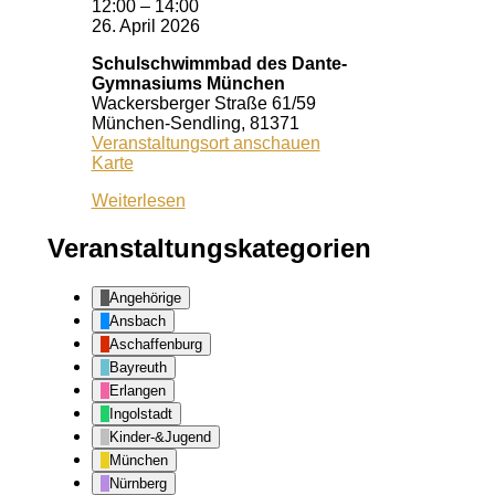
12:00
–
14:00
26. April 2026
Schulschwimmbad des Dante-
Gymnasiums München
Wackersberger Straße 61/59
München-Sendling
,
81371
Veranstaltungsort anschauen
Schulschwimmbad
Karte
des
Weiterlesen
Dante-
Gymnasiums
München
Veranstaltungskategorien
Angehörige
Ansbach
Aschaffenburg
Bayreuth
Erlangen
Ingolstadt
Kinder-&Jugend
München
Nürnberg