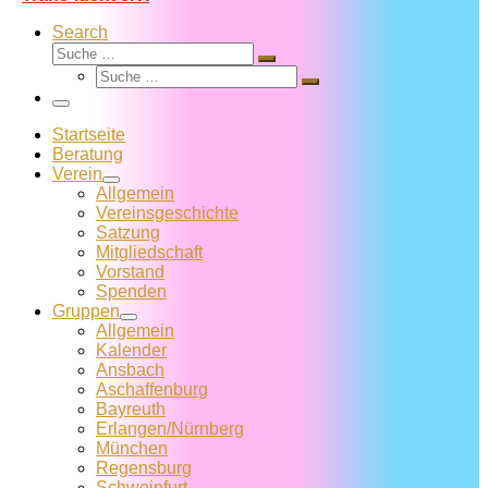
Search
Suche
Suche
Suche
…
Suche
…
Menü
Startseite
Beratung
Verein
Allgemein
Vereins­geschichte
Satzung
Mitglied­schaft
Vorstand
Spenden
Gruppen
Allgemein
Kalender
Ansbach
Aschaffenburg
Bayreuth
Erlangen/Nürnberg
München
Regensburg
Schweinfurt