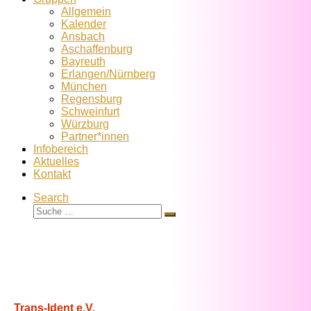
Allgemein
Kalender
Ansbach
Aschaffenburg
Bayreuth
Erlangen/Nürnberg
München
Regensburg
Schweinfurt
Würzburg
Partner*innen
Infobereich
Aktuelles
Kontakt
Search
Suche
Suche
…
Trans-Ident e.V.