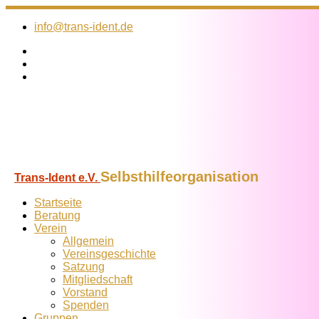
Zum
Inhalt
info@trans-ident.de
springen
Selbsthilfeorganisation
Trans-Ident e.V.
Startseite
Beratung
Verein
Allgemein
Vereins­geschichte
Satzung
Mitglied­schaft
Vorstand
Spenden
Gruppen