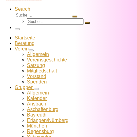
Search
Suche
Suche
Suche
…
Suche
…
Menü
Startseite
Beratung
Verein
Allgemein
Vereins­geschichte
Satzung
Mitglied­schaft
Vorstand
Spenden
Gruppen
Allgemein
Kalender
Ansbach
Aschaffenburg
Bayreuth
Erlangen/Nürnberg
München
Regensburg
Schweinfurt