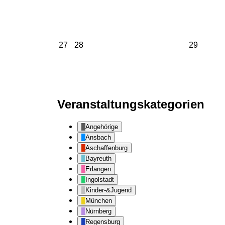
27.
28.
29.
27
28
29
April
April
April
2026
2026
2026
Veranstaltungskategorien
Angehörige
Ansbach
Aschaffenburg
Bayreuth
Erlangen
Ingolstadt
Kinder-&Jugend
München
Nürnberg
Regensburg