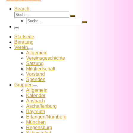
Search
Suche
Suche
Suche
…
Suche
…
Menü
Startseite
Beratung
Verein
Allgemein
Vereins­geschichte
Satzung
Mitglied­schaft
Vorstand
Spenden
Gruppen
Allgemein
Kalender
Ansbach
Aschaffenburg
Bayreuth
Erlangen/Nürnberg
München
Regensburg
Schweinfurt