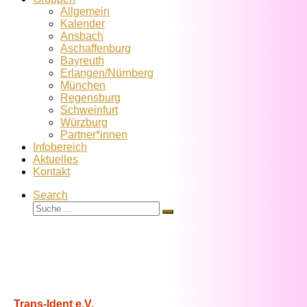
Allgemein
Kalender
Ansbach
Aschaffenburg
Bayreuth
Erlangen/Nürnberg
München
Regensburg
Schweinfurt
Würzburg
Partner*innen
Infobereich
Aktuelles
Kontakt
Search
Suche
Suche
…
Trans-Ident e.V.