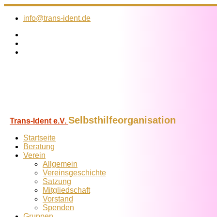
Zum
Inhalt
info@trans-ident.de
springen
Selbsthilfeorganisation
Trans-Ident e.V.
Startseite
Beratung
Verein
Allgemein
Vereins­geschichte
Satzung
Mitglied­schaft
Vorstand
Spenden
Gruppen