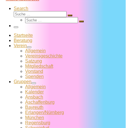
Search
Suche
Suche
Suche
…
Suche
…
Menü
Startseite
Beratung
Verein
Allgemein
Vereins­geschichte
Satzung
Mitglied­schaft
Vorstand
Spenden
Gruppen
Allgemein
Kalender
Ansbach
Aschaffenburg
Bayreuth
Erlangen/Nürnberg
München
Regensburg
Schweinfurt