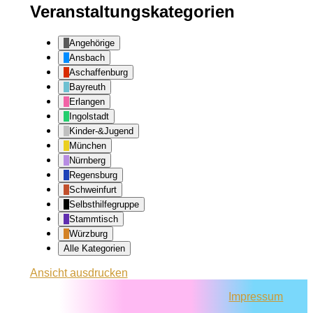
Veranstaltungskategorien
Angehörige
Ansbach
Aschaffenburg
Bayreuth
Erlangen
Ingolstadt
Kinder-&Jugend
München
Nürnberg
Regensburg
Schweinfurt
Selbsthilfegruppe
Stammtisch
Würzburg
Alle Kategorien
Ansicht
ausdrucken
Impressum