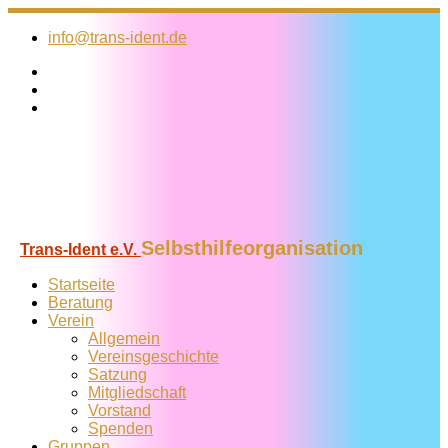
Zum
Inhalt
info@trans-ident.de
springen
Selbsthilfeorganisation
Trans-Ident e.V.
Startseite
Beratung
Verein
Allgemein
Vereins­geschichte
Satzung
Mitglied­schaft
Vorstand
Spenden
Gruppen