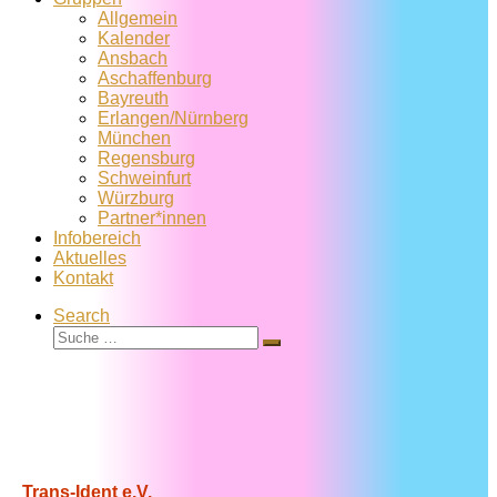
Allgemein
Kalender
Ansbach
Aschaffenburg
Bayreuth
Erlangen/Nürnberg
München
Regensburg
Schweinfurt
Würzburg
Partner*innen
Infobereich
Aktuelles
Kontakt
Search
Suche
Suche
…
Trans-Ident e.V.