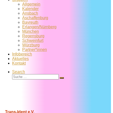
Allgemein
Kalender
Ansbach
Aschaffenburg
Bayreuth
Erlangen/Nürnberg
München
Regensburg
Schweinfurt
Würzburg
Partner*innen
Infobereich
Aktuelles
Kontakt
Search
Suche
Suche
…
Trans-Ident e.V.