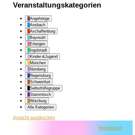
Veranstaltungskategorien
Angehörige
Ansbach
Aschaffenburg
Bayreuth
Erlangen
Ingolstadt
Kinder-&Jugend
München
Nürnberg
Regensburg
Schweinfurt
Selbsthilfegruppe
Stammtisch
Würzburg
Alle Kategorien
Ansicht
ausdrucken
Impressum