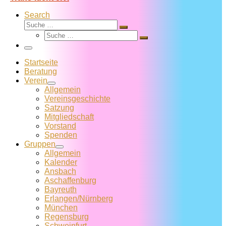
Search
Suche
Suche
Suche
…
Suche
…
Menü
Startseite
Beratung
Verein
Allgemein
Vereins­geschichte
Satzung
Mitglied­schaft
Vorstand
Spenden
Gruppen
Allgemein
Kalender
Ansbach
Aschaffenburg
Bayreuth
Erlangen/Nürnberg
München
Regensburg
Schweinfurt