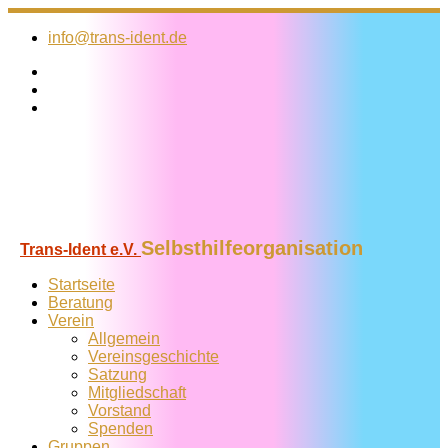
Zum
Inhalt
info@trans-ident.de
springen
Selbsthilfeorganisation
Trans-Ident e.V.
Startseite
Beratung
Verein
Allgemein
Vereins­geschichte
Satzung
Mitglied­schaft
Vorstand
Spenden
Gruppen