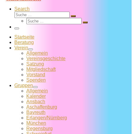
Search
Suche
Suche
Suche
…
Suche
…
Menü
Startseite
Beratung
Verein
Allgemein
Vereins­geschichte
Satzung
Mitglied­schaft
Vorstand
Spenden
Gruppen
Allgemein
Kalender
Ansbach
Aschaffenburg
Bayreuth
Erlangen/Nürnberg
München
Regensburg
Schweinfurt