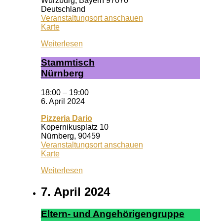
Würzburg
,
Bayern
97070
Deutschland
Veranstaltungsort anschauen
Wuf
Karte
Queeres
Weiterlesen
Zentrum
Stamm­tisch
Nürn­berg
18:00
–
19:00
6. April 2024
Pizzeria Dario
Kopernikusplatz 10
Nürnberg
,
90459
Veranstaltungsort anschauen
Pizzeria
Karte
Dario
Weiterlesen
7. April 2024
El­tern- und An­ge­hör­ig­en­grup­pe