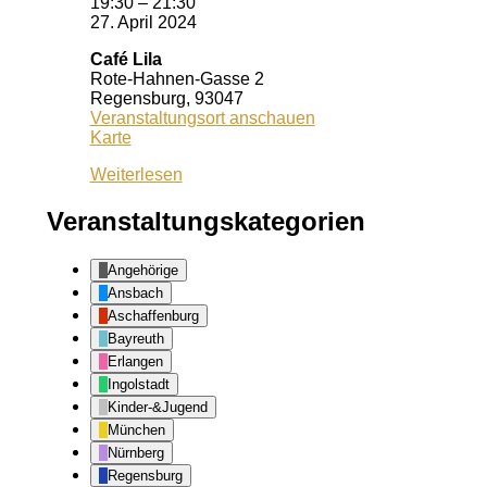
19:30
–
21:30
27. April 2024
Café Lila
Rote-Hahnen-Gasse 2
Regensburg
,
93047
Veranstaltungsort anschauen
Café
Karte
Lila
Weiterlesen
Veranstaltungskategorien
Angehörige
Ansbach
Aschaffenburg
Bayreuth
Erlangen
Ingolstadt
Kinder-&Jugend
München
Nürnberg
Regensburg