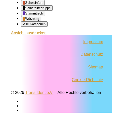
Schweinfurt
Selbsthilfegruppe
Stammtisch
Würzburg
Alle Kategorien
Ansicht
ausdrucken
Impressum
Datenschutz
Sitemap
Cookie-Richtlinie
© 2026
Trans-Ident e.V.
–
Alle Rechte vorbehalten