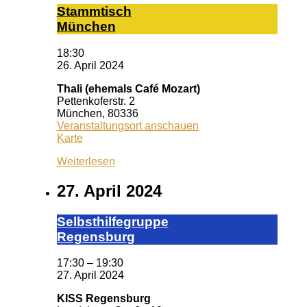
Stamm­tisch
Mün­chen
18:30
26. April 2024
Thali (ehemals Café Mozart)
Pettenkoferstr. 2
München
,
80336
Veranstaltungsort anschauen
Thali
Karte
(ehemals
Weiterlesen
Café
Mozart)
27. April 2024
Selbst­hil­fe­grup­pe
Re­gens­burg
17:30
–
19:30
27. April 2024
KISS Regensburg