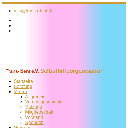
Zum
Inhalt
info@trans-ident.de
springen
Selbsthilfeorganisation
Trans-Ident e.V.
Startseite
Beratung
Verein
Allgemein
Vereins­geschichte
Satzung
Mitglied­schaft
Vorstand
Spenden
Gruppen