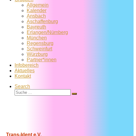
Allgemein
Kalender
Ansbach
Aschaffenburg
Bayreuth
Erlangen/Nürnberg
München
Regensburg
Schweinfurt
Würzburg
Partner*innen
Infobereich
Aktuelles
Kontakt
Search
Suche
Suche
…
Trans-Ident e.V.