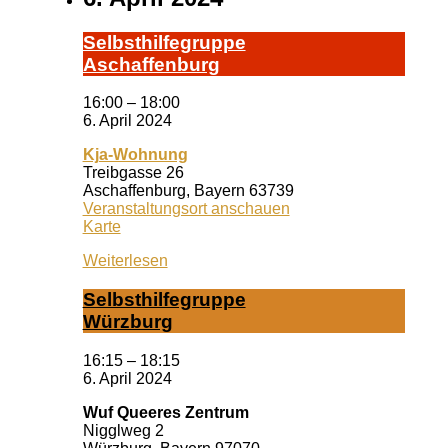
Selbst­hil­fe­grup­pe
A­schaf­fen­burg
16:00
–
18:00
6. April 2024
Kja-Wohnung
Treibgasse 26
Aschaffenburg
,
Bayern
63739
Veranstaltungsort anschauen
Kja-
Karte
Wohnung
Weiterlesen
Selbst­hil­fe­grup­pe
Würz­burg
16:15
–
18:15
6. April 2024
Wuf Queeres Zentrum
Nigglweg 2