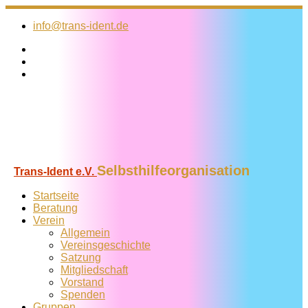
Zum
Inhalt
info@trans-ident.de
springen
Selbsthilfeorganisation
Trans-Ident e.V.
Startseite
Beratung
Verein
Allgemein
Vereins­geschichte
Satzung
Mitglied­schaft
Vorstand
Spenden
Gruppen