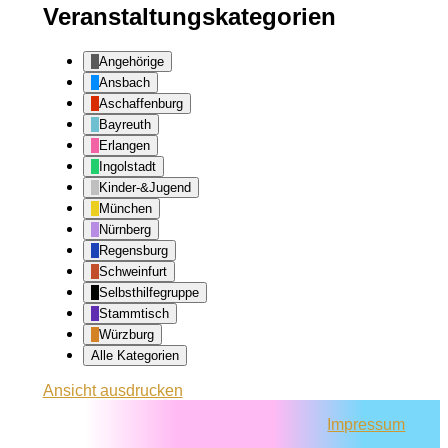
Veranstaltungskategorien
Angehörige
Ansbach
Aschaffenburg
Bayreuth
Erlangen
Ingolstadt
Kinder-&Jugend
München
Nürnberg
Regensburg
Schweinfurt
Selbsthilfegruppe
Stammtisch
Würzburg
Alle Kategorien
Ansicht
ausdrucken
Impressum