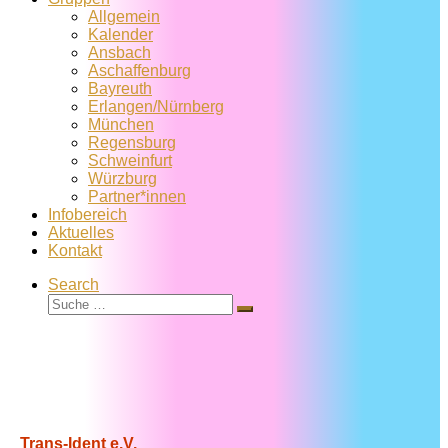
Allgemein
Kalender
Ansbach
Aschaffenburg
Bayreuth
Erlangen/Nürnberg
München
Regensburg
Schweinfurt
Würzburg
Partner*innen
Infobereich
Aktuelles
Kontakt
Search
Suche
Suche
…
Trans-Ident e.V.