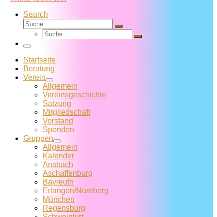
Search
Suche
Suche
Suche
…
Suche
…
Menü
Startseite
Beratung
Verein
Allgemein
Vereins­geschichte
Satzung
Mitglied­schaft
Vorstand
Spenden
Gruppen
Allgemein
Kalender
Ansbach
Aschaffenburg
Bayreuth
Erlangen/Nürnberg
München
Regensburg
Schweinfurt