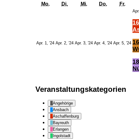
Montag
Dienstag
Mittwoch
Donnerstag
Freit
Mo.
Di.
Mi.
Do.
Fr.
Apr
16
A­
16
1.
2.
3.
4.
5.
Apr. 1, '24
Apr. 2, '24
Apr. 3, '24
Apr. 4, '24
Apr. 5, '24
April
April
April
April
Apr
Wü
2024
2024
2024
2024
20
18
Nü
Veranstaltungskategorien
Angehörige
Ansbach
Aschaffenburg
Bayreuth
Erlangen
Ingolstadt