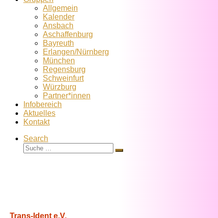
Allgemein
Kalender
Ansbach
Aschaffenburg
Bayreuth
Erlangen/Nürnberg
München
Regensburg
Schweinfurt
Würzburg
Partner*innen
Infobereich
Aktuelles
Kontakt
Search
Suche
Suche
…
Trans-Ident e.V.