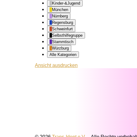
Kinder-&Jugend
München
Nürnberg
Regensburg
Schweinfurt
Selbsthilfegruppe
Stammtisch
Würzburg
Alle Kategorien
Ansicht
ausdrucken
© 2026
Trans-Ident e.V.
–
Alle Rechte vorbehal