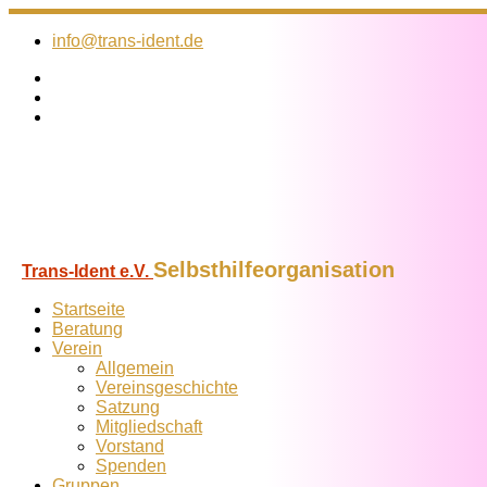
Zum
Inhalt
info@trans-ident.de
springen
Selbsthilfeorganisation
Trans-Ident e.V.
Startseite
Beratung
Verein
Allgemein
Vereins­geschichte
Satzung
Mitglied­schaft
Vorstand
Spenden
Gruppen