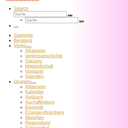
Search
Suche
Suche
Suche
…
Suche
…
Menü
Startseite
Beratung
Verein
Allgemein
Vereins­geschichte
Satzung
Mitglied­schaft
Vorstand
Spenden
Gruppen
Allgemein
Kalender
Ansbach
Aschaffenburg
Bayreuth
Erlangen/Nürnberg
München
Regensburg
Schweinfurt