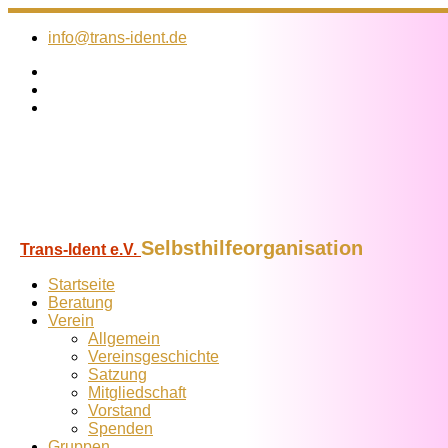
Zum
Inhalt
info@trans-ident.de
springen
Selbsthilfeorganisation
Trans-Ident e.V.
Startseite
Beratung
Verein
Allgemein
Vereins­geschichte
Satzung
Mitglied­schaft
Vorstand
Spenden
Gruppen