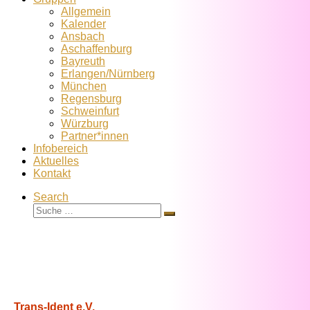
Allgemein
Kalender
Ansbach
Aschaffenburg
Bayreuth
Erlangen/Nürnberg
München
Regensburg
Schweinfurt
Würzburg
Partner*innen
Infobereich
Aktuelles
Kontakt
Search
Suche
Suche
…
Trans-Ident e.V.