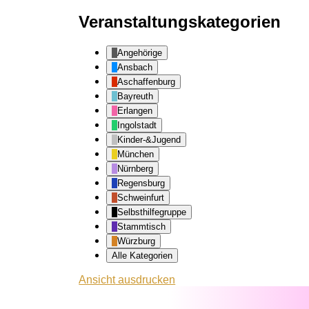
Veranstaltungskategorien
Angehörige
Ansbach
Aschaffenburg
Bayreuth
Erlangen
Ingolstadt
Kinder-&Jugend
München
Nürnberg
Regensburg
Schweinfurt
Selbsthilfegruppe
Stammtisch
Würzburg
Alle Kategorien
Ansicht
ausdrucken