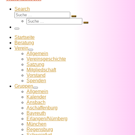
Search
Suche
Suche
Suche
…
Suche
…
Menü
Startseite
Beratung
Verein
Allgemein
Vereins­geschichte
Satzung
Mitglied­schaft
Vorstand
Spenden
Gruppen
Allgemein
Kalender
Ansbach
Aschaffenburg
Bayreuth
Erlangen/Nürnberg
München
Regensburg
Schweinfurt