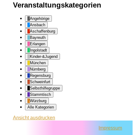
Veranstaltungskategorien
Angehörige
Ansbach
Aschaffenburg
Bayreuth
Erlangen
Ingolstadt
Kinder-&Jugend
München
Nürnberg
Regensburg
Schweinfurt
Selbsthilfegruppe
Stammtisch
Würzburg
Alle Kategorien
Ansicht
ausdrucken
Impressum