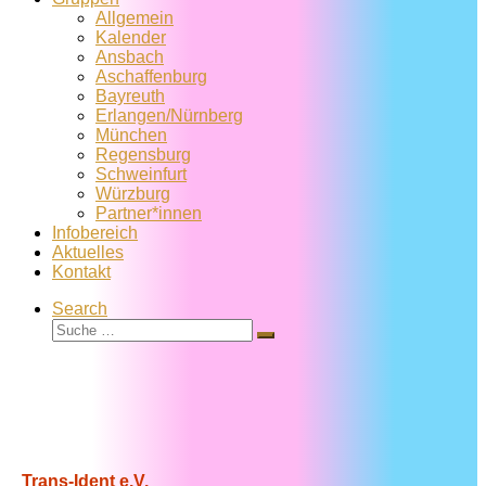
Allgemein
Kalender
Ansbach
Aschaffenburg
Bayreuth
Erlangen/Nürnberg
München
Regensburg
Schweinfurt
Würzburg
Partner*innen
Infobereich
Aktuelles
Kontakt
Search
Suche
Suche
…
Trans-Ident e.V.