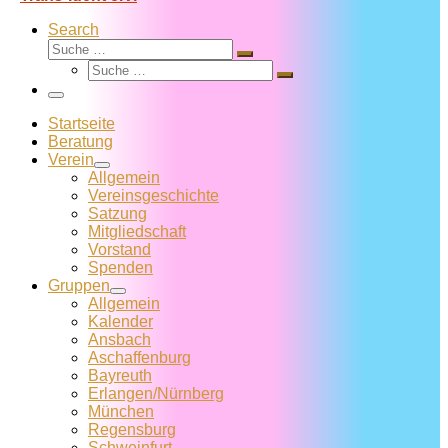
Search
Suche
Suche
Suche
…
Suche
…
Menü
Startseite
Beratung
Verein
Allgemein
Vereins­geschichte
Satzung
Mitglied­schaft
Vorstand
Spenden
Gruppen
Allgemein
Kalender
Ansbach
Aschaffenburg
Bayreuth
Erlangen/Nürnberg
München
Regensburg
Schweinfurt