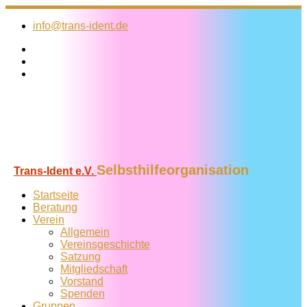
Zum
Inhalt
info@trans-ident.de
springen
Selbsthilfeorganisation
Trans-Ident e.V.
Startseite
Beratung
Verein
Allgemein
Vereins­geschichte
Satzung
Mitglied­schaft
Vorstand
Spenden
Gruppen