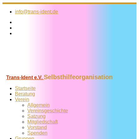
Zum
Inhalt
info@trans-ident.de
springen
Selbsthilfeorganisation
Trans-Ident e.V.
Startseite
Beratung
Verein
Allgemein
Vereins­geschichte
Satzung
Mitglied­schaft
Vorstand
Spenden
Gruppen