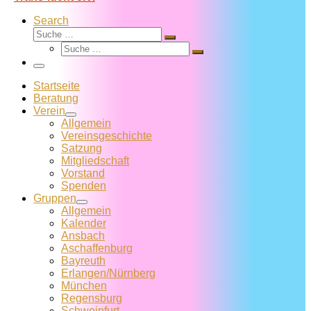
Search
Suche
Suche
Suche
…
Suche
…
Menü
Startseite
Beratung
Verein
Allgemein
Vereins­geschichte
Satzung
Mitglied­schaft
Vorstand
Spenden
Gruppen
Allgemein
Kalender
Ansbach
Aschaffenburg
Bayreuth
Erlangen/Nürnberg
München
Regensburg
Schweinfurt