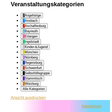
Veranstaltungskategorien
Angehörige
Ansbach
Aschaffenburg
Bayreuth
Erlangen
Ingolstadt
Kinder-&Jugend
München
Nürnberg
Regensburg
Schweinfurt
Selbsthilfegruppe
Stammtisch
Würzburg
Alle Kategorien
Ansicht
ausdrucken
Impressum