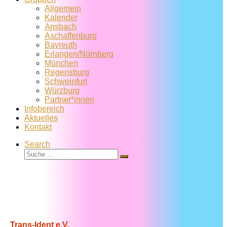
Allgemein
Kalender
Ansbach
Aschaffenburg
Bayreuth
Erlangen/Nürnberg
München
Regensburg
Schweinfurt
Würzburg
Partner*innen
Infobereich
Aktuelles
Kontakt
Search
Suche
Suche
…
Trans-Ident e.V.