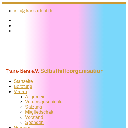
Zum
Inhalt
info@trans-ident.de
springen
Selbsthilfeorganisation
Trans-Ident e.V.
Startseite
Beratung
Verein
Allgemein
Vereins­geschichte
Satzung
Mitglied­schaft
Vorstand
Spenden
Gruppen