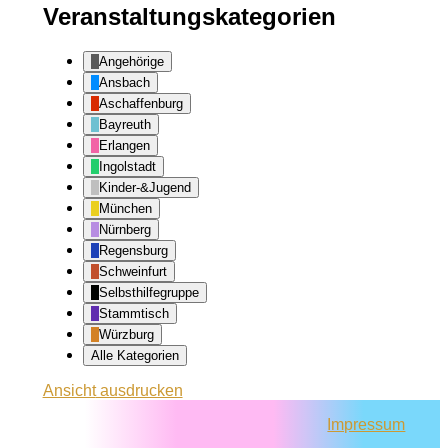
Veranstaltungskategorien
Angehörige
Ansbach
Aschaffenburg
Bayreuth
Erlangen
Ingolstadt
Kinder-&Jugend
München
Nürnberg
Regensburg
Schweinfurt
Selbsthilfegruppe
Stammtisch
Würzburg
Alle Kategorien
Ansicht
ausdrucken
Impressum