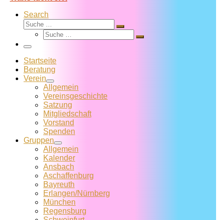
Search
Suche
Suche
Suche
…
Suche
…
Menü
Startseite
Beratung
Verein
Allgemein
Vereins­geschichte
Satzung
Mitglied­schaft
Vorstand
Spenden
Gruppen
Allgemein
Kalender
Ansbach
Aschaffenburg
Bayreuth
Erlangen/Nürnberg
München
Regensburg
Schweinfurt