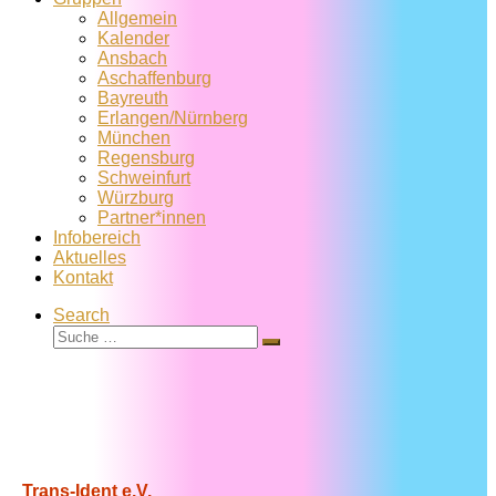
Allgemein
Kalender
Ansbach
Aschaffenburg
Bayreuth
Erlangen/Nürnberg
München
Regensburg
Schweinfurt
Würzburg
Partner*innen
Infobereich
Aktuelles
Kontakt
Search
Suche
Suche
…
Trans-Ident e.V.