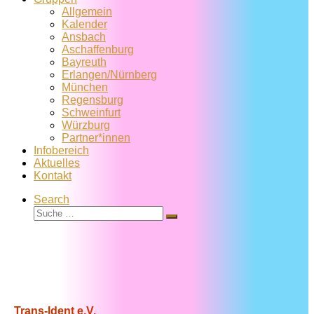
Allgemein
Kalender
Ansbach
Aschaffenburg
Bayreuth
Erlangen/Nürnberg
München
Regensburg
Schweinfurt
Würzburg
Partner*innen
Infobereich
Aktuelles
Kontakt
Search
Suche
Suche
…
Trans-Ident e.V.