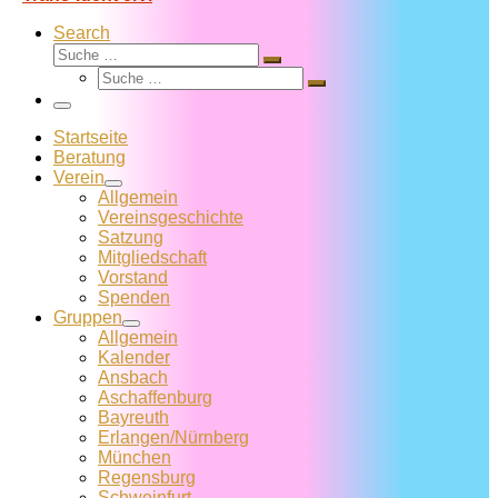
Search
Suche
Suche
Suche
…
Suche
…
Menü
Startseite
Beratung
Verein
Allgemein
Vereins­geschichte
Satzung
Mitglied­schaft
Vorstand
Spenden
Gruppen
Allgemein
Kalender
Ansbach
Aschaffenburg
Bayreuth
Erlangen/Nürnberg
München
Regensburg
Schweinfurt