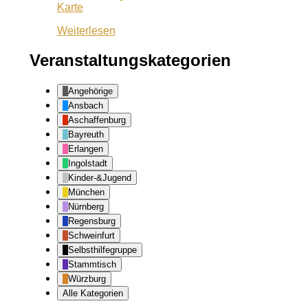
Café
Karte
Lila
Weiterlesen
Veranstaltungskategorien
Angehörige
Ansbach
Aschaffenburg
Bayreuth
Erlangen
Ingolstadt
Kinder-&Jugend
München
Nürnberg
Regensburg
Schweinfurt
Selbsthilfegruppe
Stammtisch
Würzburg
Alle Kategorien