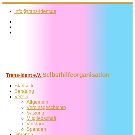
Zum
Inhalt
info@trans-ident.de
springen
Selbsthilfeorganisation
Trans-Ident e.V.
Startseite
Beratung
Verein
Allgemein
Vereins­geschichte
Satzung
Mitglied­schaft
Vorstand
Spenden
Gruppen