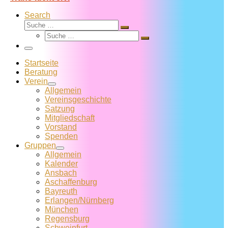
Search
Suche
Suche
Suche
…
Suche
…
Menü
Startseite
Beratung
Verein
Allgemein
Vereins­geschichte
Satzung
Mitglied­schaft
Vorstand
Spenden
Gruppen
Allgemein
Kalender
Ansbach
Aschaffenburg
Bayreuth
Erlangen/Nürnberg
München
Regensburg
Schweinfurt