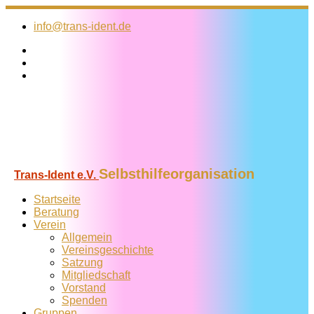
Zum
Inhalt
info@trans-ident.de
springen
Selbsthilfeorganisation
Trans-Ident e.V.
Startseite
Beratung
Verein
Allgemein
Vereins­geschichte
Satzung
Mitglied­schaft
Vorstand
Spenden
Gruppen