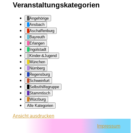
Veranstaltungskategorien
Angehörige
Ansbach
Aschaffenburg
Bayreuth
Erlangen
Ingolstadt
Kinder-&Jugend
München
Nürnberg
Regensburg
Schweinfurt
Selbsthilfegruppe
Stammtisch
Würzburg
Alle Kategorien
Ansicht
ausdrucken
Impressum