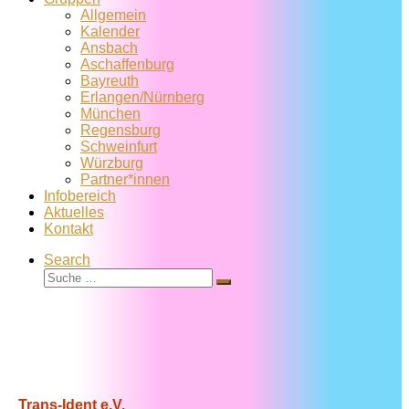
Allgemein
Kalender
Ansbach
Aschaffenburg
Bayreuth
Erlangen/Nürnberg
München
Regensburg
Schweinfurt
Würzburg
Partner*innen
Infobereich
Aktuelles
Kontakt
Search
Suche
Suche
…
Trans-Ident e.V.