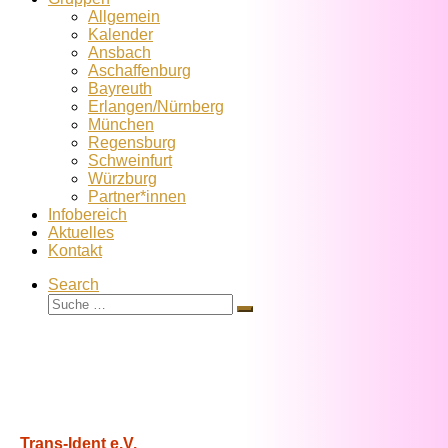
Allgemein
Kalender
Ansbach
Aschaffenburg
Bayreuth
Erlangen/Nürnberg
München
Regensburg
Schweinfurt
Würzburg
Partner*innen
Infobereich
Aktuelles
Kontakt
Search
Suche
Suche
…
Trans-Ident e.V.