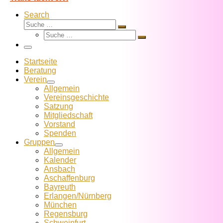
Search
Suche
Suche
Suche
…
Suche
…
Menü
Startseite
Beratung
Verein
Allgemein
Vereins­geschichte
Satzung
Mitglied­schaft
Vorstand
Spenden
Gruppen
Allgemein
Kalender
Ansbach
Aschaffenburg
Bayreuth
Erlangen/Nürnberg
München
Regensburg
Schweinfurt