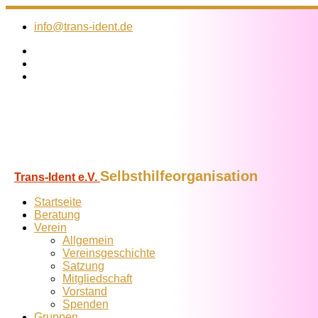
Zum
Inhalt
info@trans-ident.de
springen
Selbsthilfeorganisation
Trans-Ident e.V.
Startseite
Beratung
Verein
Allgemein
Vereins­geschichte
Satzung
Mitglied­schaft
Vorstand
Spenden
Gruppen