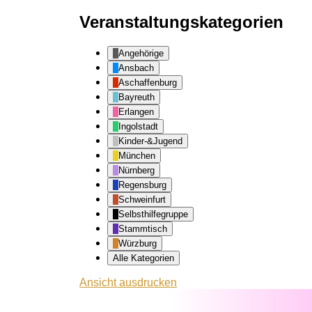
Veranstaltungskategorien
Angehörige
Ansbach
Aschaffenburg
Bayreuth
Erlangen
Ingolstadt
Kinder-&Jugend
München
Nürnberg
Regensburg
Schweinfurt
Selbsthilfegruppe
Stammtisch
Würzburg
Alle Kategorien
Ansicht
ausdrucken