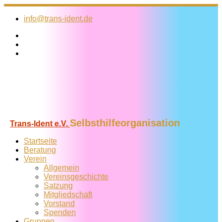
Zum
Inhalt
info@trans-ident.de
springen
Selbsthilfeorganisation
Trans-Ident e.V.
Startseite
Beratung
Verein
Allgemein
Vereins­geschichte
Satzung
Mitglied­schaft
Vorstand
Spenden
Gruppen