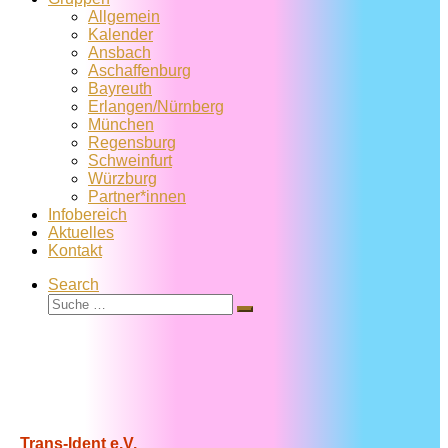
Allgemein
Kalender
Ansbach
Aschaffenburg
Bayreuth
Erlangen/Nürnberg
München
Regensburg
Schweinfurt
Würzburg
Partner*innen
Infobereich
Aktuelles
Kontakt
Search
Suche
Suche
…
Trans-Ident e.V.