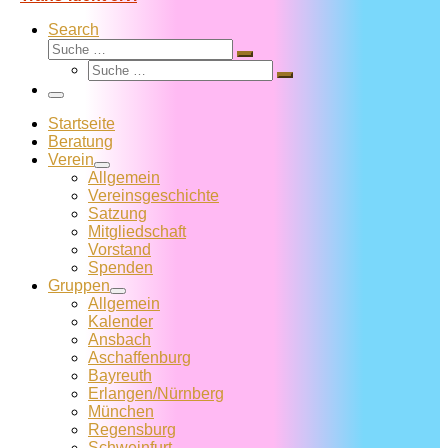
Search
Suche
Suche
Suche
…
Suche
…
Menü
Startseite
Beratung
Verein
Allgemein
Vereins­geschichte
Satzung
Mitglied­schaft
Vorstand
Spenden
Gruppen
Allgemein
Kalender
Ansbach
Aschaffenburg
Bayreuth
Erlangen/Nürnberg
München
Regensburg
Schweinfurt