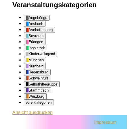
Veranstaltungskategorien
Angehörige
Ansbach
Aschaffenburg
Bayreuth
Erlangen
Ingolstadt
Kinder-&Jugend
München
Nürnberg
Regensburg
Schweinfurt
Selbsthilfegruppe
Stammtisch
Würzburg
Alle Kategorien
Ansicht
ausdrucken
Impressum