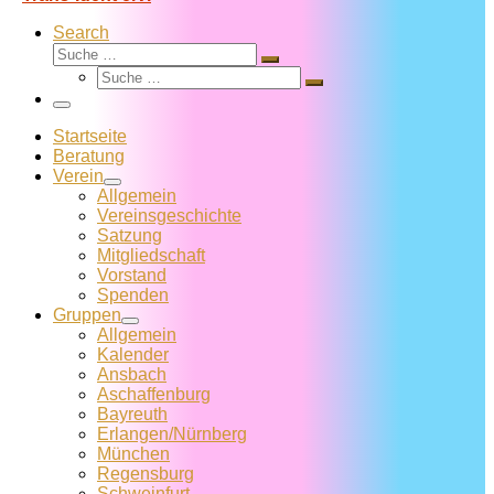
Search
Suche
Suche
Suche
…
Suche
…
Menü
Startseite
Beratung
Verein
Allgemein
Vereins­geschichte
Satzung
Mitglied­schaft
Vorstand
Spenden
Gruppen
Allgemein
Kalender
Ansbach
Aschaffenburg
Bayreuth
Erlangen/Nürnberg
München
Regensburg
Schweinfurt