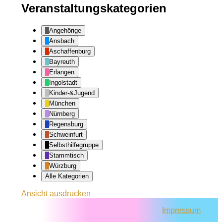
Veranstaltungskategorien
Angehörige
Ansbach
Aschaffenburg
Bayreuth
Erlangen
Ingolstadt
Kinder-&Jugend
München
Nürnberg
Regensburg
Schweinfurt
Selbsthilfegruppe
Stammtisch
Würzburg
Alle Kategorien
Ansicht
ausdrucken
Impressum