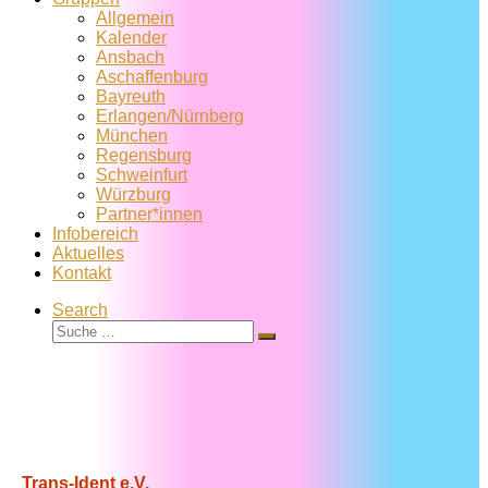
Allgemein
Kalender
Ansbach
Aschaffenburg
Bayreuth
Erlangen/Nürnberg
München
Regensburg
Schweinfurt
Würzburg
Partner*innen
Infobereich
Aktuelles
Kontakt
Search
Suche
Suche
…
Trans-Ident e.V.