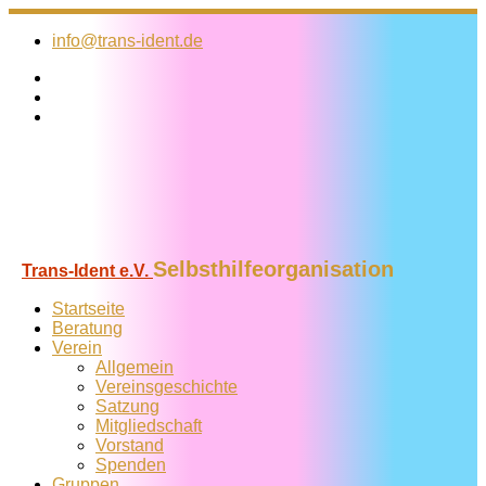
Zum
Inhalt
info@trans-ident.de
springen
Selbsthilfeorganisation
Trans-Ident e.V.
Startseite
Beratung
Verein
Allgemein
Vereins­geschichte
Satzung
Mitglied­schaft
Vorstand
Spenden
Gruppen