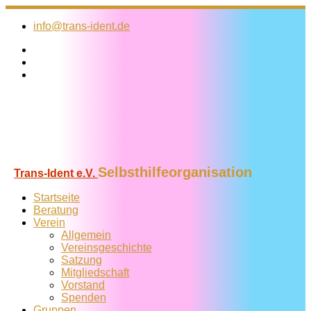
Zum
Inhalt
info@trans-ident.de
springen
Selbsthilfeorganisation
Trans-Ident e.V.
Startseite
Beratung
Verein
Allgemein
Vereins­geschichte
Satzung
Mitglied­schaft
Vorstand
Spenden
Gruppen