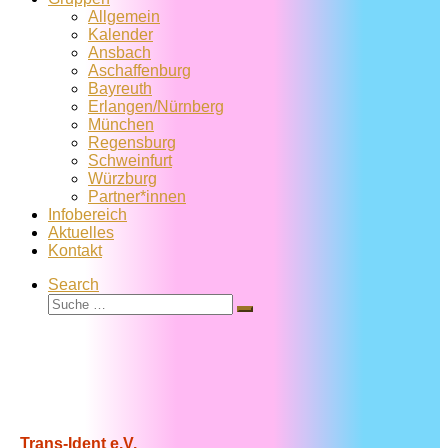
Allgemein
Kalender
Ansbach
Aschaffenburg
Bayreuth
Erlangen/Nürnberg
München
Regensburg
Schweinfurt
Würzburg
Partner*innen
Infobereich
Aktuelles
Kontakt
Search
Suche
Suche
…
Trans-Ident e.V.