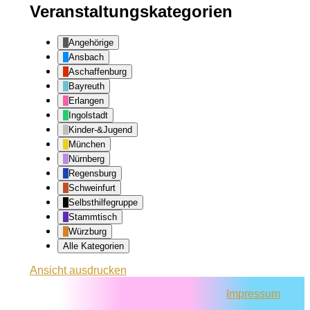
Veranstaltungskategorien
Angehörige
Ansbach
Aschaffenburg
Bayreuth
Erlangen
Ingolstadt
Kinder-&Jugend
München
Nürnberg
Regensburg
Schweinfurt
Selbsthilfegruppe
Stammtisch
Würzburg
Alle Kategorien
Ansicht
ausdrucken
Impressum