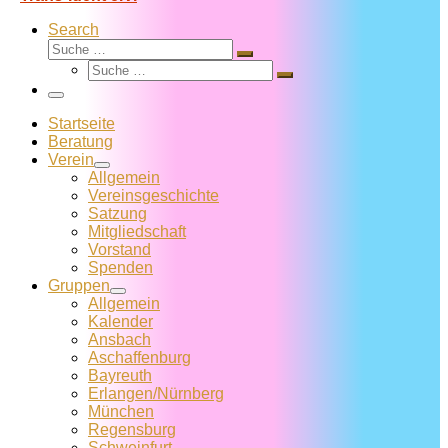
Search
Suche
Suche
Suche
…
Suche
…
Menü
Startseite
Beratung
Verein
Allgemein
Vereins­geschichte
Satzung
Mitglied­schaft
Vorstand
Spenden
Gruppen
Allgemein
Kalender
Ansbach
Aschaffenburg
Bayreuth
Erlangen/Nürnberg
München
Regensburg
Schweinfurt