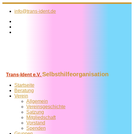
Zum
Inhalt
info@trans-ident.de
springen
Selbsthilfeorganisation
Trans-Ident e.V.
Startseite
Beratung
Verein
Allgemein
Vereins­geschichte
Satzung
Mitglied­schaft
Vorstand
Spenden
Gruppen