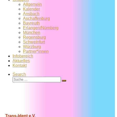
Allgemein
Kalender
Ansbach
Aschaffenburg
Bayreuth
Erlangen/Nürnberg
München
Regensburg
Schweinfurt
Würzburg
Partner*innen
Infobereich
Aktuelles
Kontakt
Search
Suche
Suche
…
Trans-Ident e.V.