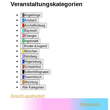
Veranstaltungskategorien
Angehörige
Ansbach
Aschaffenburg
Bayreuth
Erlangen
Ingolstadt
Kinder-&Jugend
München
Nürnberg
Regensburg
Schweinfurt
Selbsthilfegruppe
Stammtisch
Würzburg
Alle Kategorien
Ansicht
ausdrucken
Impressum