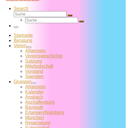
Search
Suche
Suche
Suche
…
Suche
…
Menü
Startseite
Beratung
Verein
Allgemein
Vereins­geschichte
Satzung
Mitglied­schaft
Vorstand
Spenden
Gruppen
Allgemein
Kalender
Ansbach
Aschaffenburg
Bayreuth
Erlangen/Nürnberg
München
Regensburg
Schweinfurt