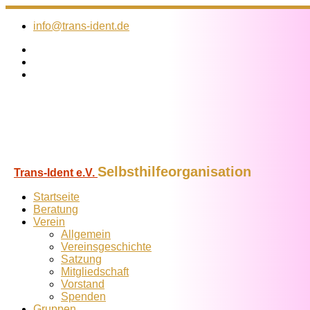
Zum
Inhalt
info@trans-ident.de
springen
Selbsthilfeorganisation
Trans-Ident e.V.
Startseite
Beratung
Verein
Allgemein
Vereins­geschichte
Satzung
Mitglied­schaft
Vorstand
Spenden
Gruppen