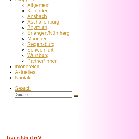
Allgemein
Kalender
Ansbach
Aschaffenburg
Bayreuth
Erlangen/Nürnberg
München
Regensburg
Schweinfurt
Würzburg
Partner*innen
Infobereich
Aktuelles
Kontakt
Search
Suche
Suche
…
Trans-Ident e.V.