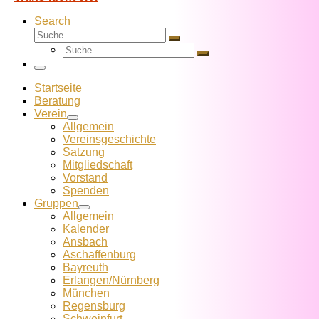
Search
Suche
Suche
Suche
…
Suche
…
Menü
Startseite
Beratung
Verein
Allgemein
Vereins­geschichte
Satzung
Mitglied­schaft
Vorstand
Spenden
Gruppen
Allgemein
Kalender
Ansbach
Aschaffenburg
Bayreuth
Erlangen/Nürnberg
München
Regensburg
Schweinfurt