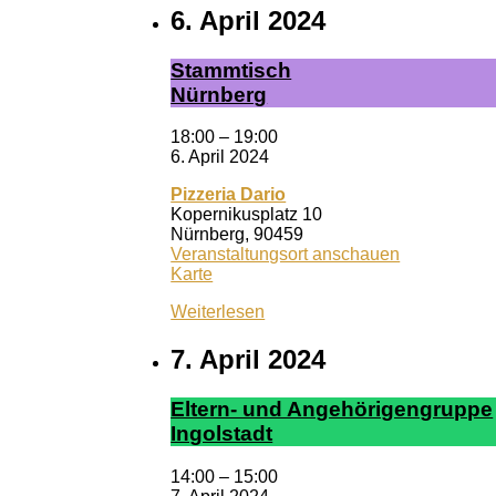
6. April 2024
Stamm­tisch
Nürn­berg
18:00
–
19:00
6. April 2024
Pizzeria Dario
Kopernikusplatz 10
Nürnberg
,
90459
Veranstaltungsort anschauen
Pizzeria
Karte
Dario
Weiterlesen
7. April 2024
El­tern- und An­ge­hör­ig­en­grup­pe
In­gol­stadt
14:00
–
15:00