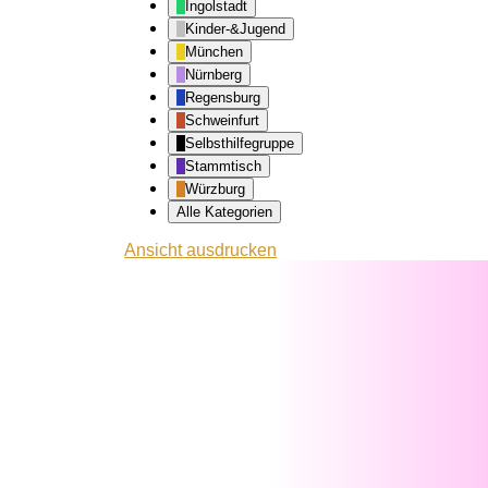
Ingolstadt
Kinder-&Jugend
München
Nürnberg
Regensburg
Schweinfurt
Selbsthilfegruppe
Stammtisch
Würzburg
Alle Kategorien
Ansicht
ausdrucken