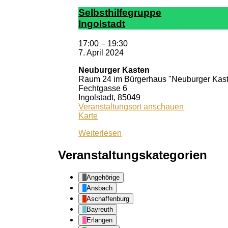
Selbst­hil­fe­grup­pe
In­gol­stadt
17:00
–
19:30
7. April 2024
Neuburger Kasten
Raum 24 im Bürgerhaus "Neuburger Kas
Fechtgasse 6
Ingolstadt
,
85049
Veranstaltungsort anschauen
Neuburger
Karte
Kasten
Weiterlesen
Veranstaltungskategorien
Angehörige
Ansbach
Aschaffenburg
Bayreuth
Erlangen