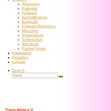
Allgemein
Kalender
Ansbach
Aschaffenburg
Bayreuth
Erlangen/Nürnberg
München
Regensburg
Schweinfurt
Würzburg
Partner*innen
Infobereich
Aktuelles
Kontakt
Search
Suche
Suche
…
Trans-Ident e.V.