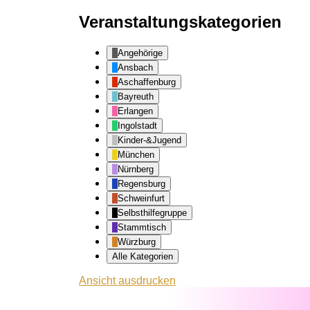
Veranstaltungskategorien
Angehörige
Ansbach
Aschaffenburg
Bayreuth
Erlangen
Ingolstadt
Kinder-&Jugend
München
Nürnberg
Regensburg
Schweinfurt
Selbsthilfegruppe
Stammtisch
Würzburg
Alle Kategorien
Ansicht
ausdrucken