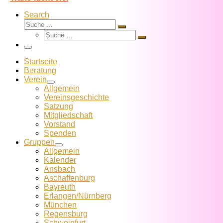
Search
Suche
Suche
Suche
…
Suche
…
Menü
Startseite
Beratung
Verein
Allgemein
Vereins­geschichte
Satzung
Mitglied­schaft
Vorstand
Spenden
Gruppen
Allgemein
Kalender
Ansbach
Aschaffenburg
Bayreuth
Erlangen/Nürnberg
München
Regensburg
Schweinfurt