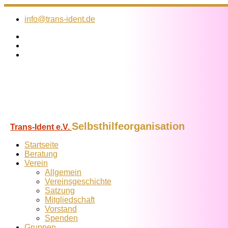
Zum
Inhalt
info@trans-ident.de
springen
Selbsthilfeorganisation
Trans-Ident e.V.
Startseite
Beratung
Verein
Allgemein
Vereins­geschichte
Satzung
Mitglied­schaft
Vorstand
Spenden
Gruppen