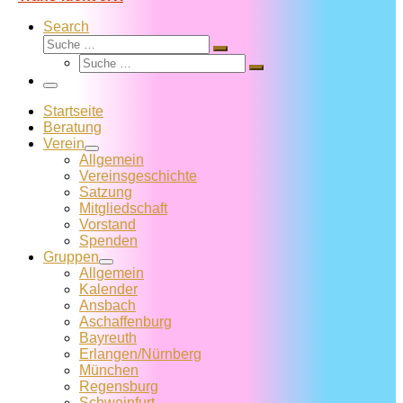
Search
Suche
Suche
Suche
…
Suche
…
Menü
Startseite
Beratung
Verein
Allgemein
Vereins­geschichte
Satzung
Mitglied­schaft
Vorstand
Spenden
Gruppen
Allgemein
Kalender
Ansbach
Aschaffenburg
Bayreuth
Erlangen/Nürnberg
München
Regensburg
Schweinfurt