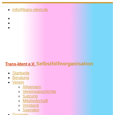
Zum
Inhalt
info@trans-ident.de
springen
Selbsthilfeorganisation
Trans-Ident e.V.
Startseite
Beratung
Verein
Allgemein
Vereins­geschichte
Satzung
Mitglied­schaft
Vorstand
Spenden
Gruppen