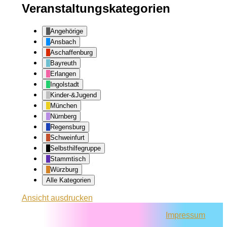
Veranstaltungskategorien
Angehörige
Ansbach
Aschaffenburg
Bayreuth
Erlangen
Ingolstadt
Kinder-&Jugend
München
Nürnberg
Regensburg
Schweinfurt
Selbsthilfegruppe
Stammtisch
Würzburg
Alle Kategorien
Ansicht
ausdrucken
Impressum