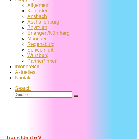
Allgemein
Kalender
Ansbach
Aschaffenburg
Bayreuth
Erlangen/Nürnberg
München
Regensburg
Schweinfurt
Würzburg
Partner*innen
Infobereich
Aktuelles
Kontakt
Search
Suche
Suche
…
Trans-Ident e.V.