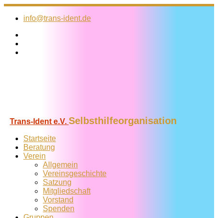
Zum
Inhalt
info@trans-ident.de
springen
Selbsthilfeorganisation
Trans-Ident e.V.
Startseite
Beratung
Verein
Allgemein
Vereins­geschichte
Satzung
Mitglied­schaft
Vorstand
Spenden
Gruppen