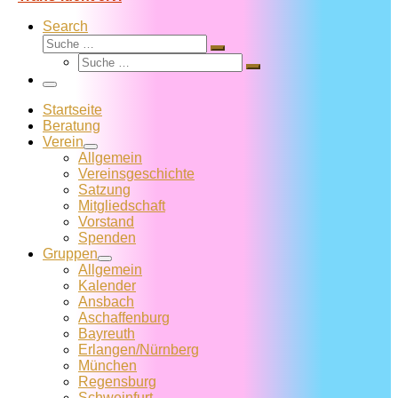
Search
Suche
Suche
Suche
…
Suche
…
Menü
Startseite
Beratung
Verein
Allgemein
Vereins­geschichte
Satzung
Mitglied­schaft
Vorstand
Spenden
Gruppen
Allgemein
Kalender
Ansbach
Aschaffenburg
Bayreuth
Erlangen/Nürnberg
München
Regensburg
Schweinfurt