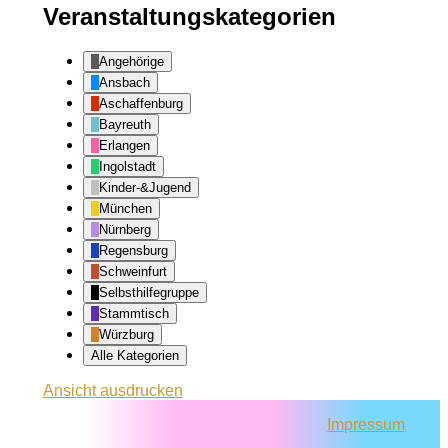
Veranstaltungskategorien
Angehörige
Ansbach
Aschaffenburg
Bayreuth
Erlangen
Ingolstadt
Kinder-&Jugend
München
Nürnberg
Regensburg
Schweinfurt
Selbsthilfegruppe
Stammtisch
Würzburg
Alle Kategorien
Ansicht
ausdrucken
Impressum