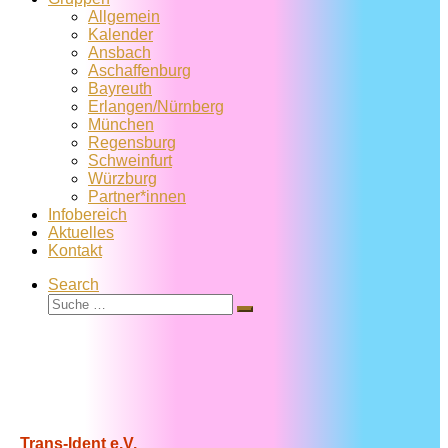
Allgemein
Kalender
Ansbach
Aschaffenburg
Bayreuth
Erlangen/Nürnberg
München
Regensburg
Schweinfurt
Würzburg
Partner*innen
Infobereich
Aktuelles
Kontakt
Search
Suche
Suche
…
Trans-Ident e.V.