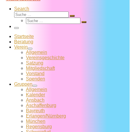
Search
Suche
Suche
Suche
…
Suche
…
Menü
Startseite
Beratung
Verein
Allgemein
Vereins­geschichte
Satzung
Mitglied­schaft
Vorstand
Spenden
Gruppen
Allgemein
Kalender
Ansbach
Aschaffenburg
Bayreuth
Erlangen/Nürnberg
München
Regensburg
Schweinfurt