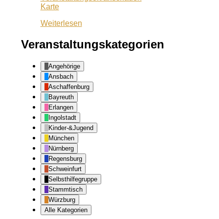
Café
Karte
Lila
Weiterlesen
Veranstaltungskategorien
Angehörige
Ansbach
Aschaffenburg
Bayreuth
Erlangen
Ingolstadt
Kinder-&Jugend
München
Nürnberg
Regensburg
Schweinfurt
Selbsthilfegruppe
Stammtisch
Würzburg
Alle Kategorien