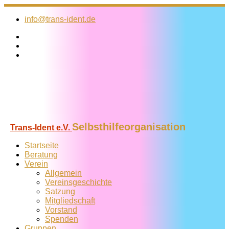
Zum
Inhalt
info@trans-ident.de
springen
Selbsthilfeorganisation
Trans-Ident e.V.
Startseite
Beratung
Verein
Allgemein
Vereins­geschichte
Satzung
Mitglied­schaft
Vorstand
Spenden
Gruppen