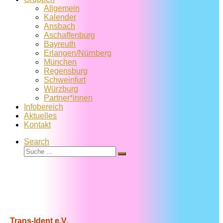
Allgemein
Kalender
Ansbach
Aschaffenburg
Bayreuth
Erlangen/Nürnberg
München
Regensburg
Schweinfurt
Würzburg
Partner*innen
Infobereich
Aktuelles
Kontakt
Search
Suche
Suche
…
Trans-Ident e.V.