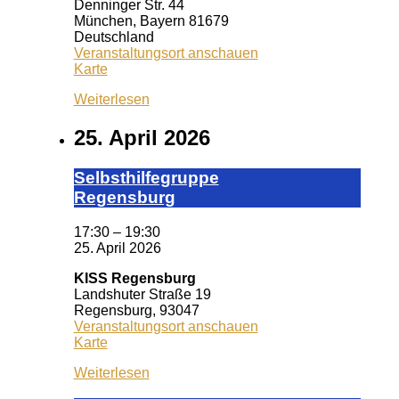
Denninger Str. 44
München
,
Bayern
81679
Deutschland
Veranstaltungsort anschauen
Caféteria
Karte
Dr.
Weiterlesen
Lubos
Kliniken
25. April 2026
Selbst­hil­fe­grup­pe
Re­gens­burg
17:30
–
19:30
25. April 2026
KISS Regensburg
Landshuter Straße 19
Regensburg
,
93047
Veranstaltungsort anschauen
KISS
Karte
Regensburg
Weiterlesen