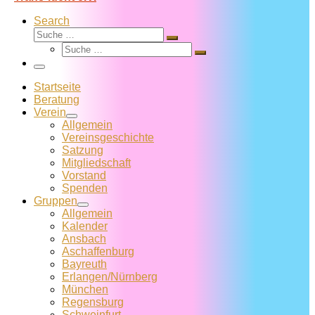
Search
Suche
Suche
Suche
…
Suche
…
Menü
Startseite
Beratung
Verein
Allgemein
Vereins­geschichte
Satzung
Mitglied­schaft
Vorstand
Spenden
Gruppen
Allgemein
Kalender
Ansbach
Aschaffenburg
Bayreuth
Erlangen/Nürnberg
München
Regensburg
Schweinfurt