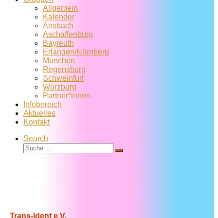
Allgemein
Kalender
Ansbach
Aschaffenburg
Bayreuth
Erlangen/Nürnberg
München
Regensburg
Schweinfurt
Würzburg
Partner*innen
Infobereich
Aktuelles
Kontakt
Search
Suche
Suche
…
Trans-Ident e.V.