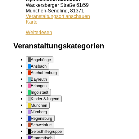
Wackersberger Straße 61/59
München-Sendling
,
81371
Veranstaltungsort anschauen
Schulschwimmbad
Karte
des
Weiterlesen
Dante-
Gymnasiums
München
Veranstaltungskategorien
Angehörige
Ansbach
Aschaffenburg
Bayreuth
Erlangen
Ingolstadt
Kinder-&Jugend
München
Nürnberg
Regensburg
Schweinfurt
Selbsthilfegruppe
Stammtisch