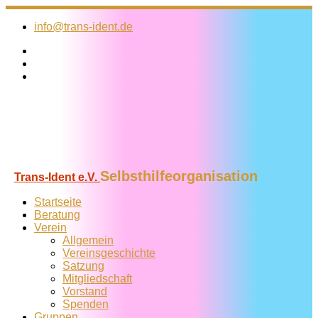
Zum
Inhalt
info@trans-ident.de
springen
Selbsthilfeorganisation
Trans-Ident e.V.
Startseite
Beratung
Verein
Allgemein
Vereins­geschichte
Satzung
Mitglied­schaft
Vorstand
Spenden
Gruppen