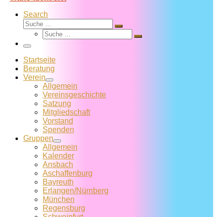
Search
Suche
Suche
Suche
…
Suche
…
Menü
Startseite
Beratung
Verein
Allgemein
Vereins­geschichte
Satzung
Mitglied­schaft
Vorstand
Spenden
Gruppen
Allgemein
Kalender
Ansbach
Aschaffenburg
Bayreuth
Erlangen/Nürnberg
München
Regensburg
Schweinfurt