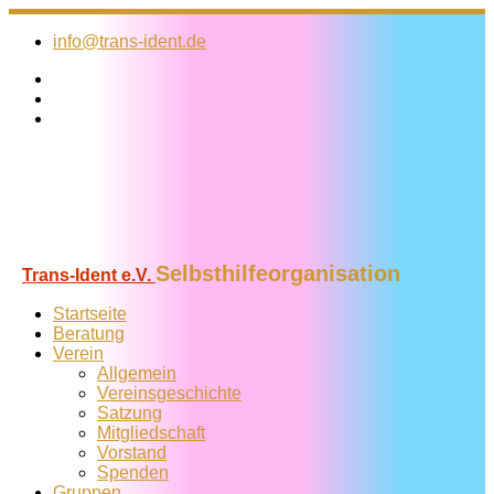
Zum
Inhalt
info@trans-ident.de
springen
Selbsthilfeorganisation
Trans-Ident e.V.
Startseite
Beratung
Verein
Allgemein
Vereins­geschichte
Satzung
Mitglied­schaft
Vorstand
Spenden
Gruppen