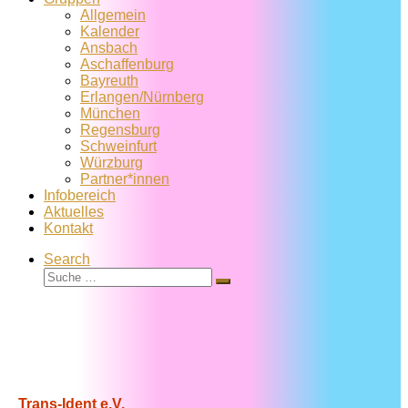
Allgemein
Kalender
Ansbach
Aschaffenburg
Bayreuth
Erlangen/Nürnberg
München
Regensburg
Schweinfurt
Würzburg
Partner*innen
Infobereich
Aktuelles
Kontakt
Search
Suche
Suche
…
Trans-Ident e.V.