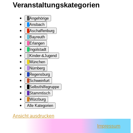
Veranstaltungskategorien
Angehörige
Ansbach
Aschaffenburg
Bayreuth
Erlangen
Ingolstadt
Kinder-&Jugend
München
Nürnberg
Regensburg
Schweinfurt
Selbsthilfegruppe
Stammtisch
Würzburg
Alle Kategorien
Ansicht
ausdrucken
Impressum