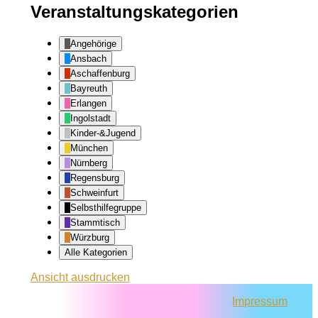
Veranstaltungskategorien
Angehörige
Ansbach
Aschaffenburg
Bayreuth
Erlangen
Ingolstadt
Kinder-&Jugend
München
Nürnberg
Regensburg
Schweinfurt
Selbsthilfegruppe
Stammtisch
Würzburg
Alle Kategorien
Ansicht
ausdrucken
Impressum