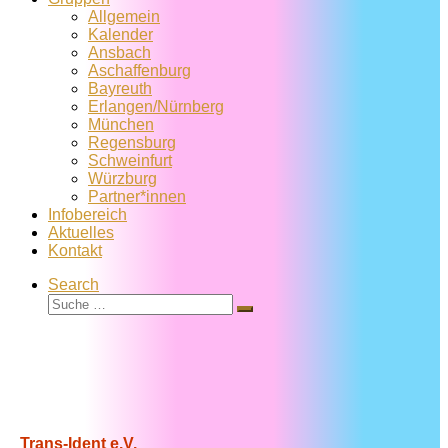
Allgemein
Kalender
Ansbach
Aschaffenburg
Bayreuth
Erlangen/Nürnberg
München
Regensburg
Schweinfurt
Würzburg
Partner*innen
Infobereich
Aktuelles
Kontakt
Search
Suche
Suche
…
Trans-Ident e.V.