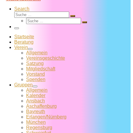
Search
Suche
Suche
Suche
…
Suche
…
Menü
Startseite
Beratung
Verein
Allgemein
Vereins­geschichte
Satzung
Mitglied­schaft
Vorstand
Spenden
Gruppen
Allgemein
Kalender
Ansbach
Aschaffenburg
Bayreuth
Erlangen/Nürnberg
München
Regensburg
Schweinfurt