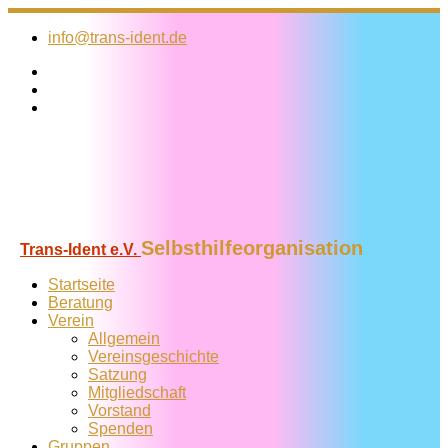
Zum
Inhalt
info@trans-ident.de
springen
Selbsthilfeorganisation
Trans-Ident e.V.
Startseite
Beratung
Verein
Allgemein
Vereins­geschichte
Satzung
Mitglied­schaft
Vorstand
Spenden
Gruppen