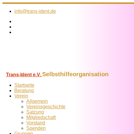
Zum
Inhalt
info@trans-ident.de
springen
Selbsthilfeorganisation
Trans-Ident e.V.
Startseite
Beratung
Verein
Allgemein
Vereins­geschichte
Satzung
Mitglied­schaft
Vorstand
Spenden
Gruppen