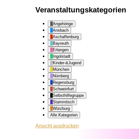
Veranstaltungskategorien
Angehörige
Ansbach
Aschaffenburg
Bayreuth
Erlangen
Ingolstadt
Kinder-&Jugend
München
Nürnberg
Regensburg
Schweinfurt
Selbsthilfegruppe
Stammtisch
Würzburg
Alle Kategorien
Ansicht
ausdrucken