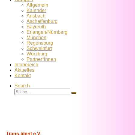
Allgemein
Kalender
Ansbach
Aschaffenburg
Bayreuth
Erlangen/Nürnberg
München
Regensburg
Schweinfurt
Würzburg
Partner*innen
Infobereich
Aktuelles
Kontakt
Search
Suche
Suche
…
Trans-Ident e.V.