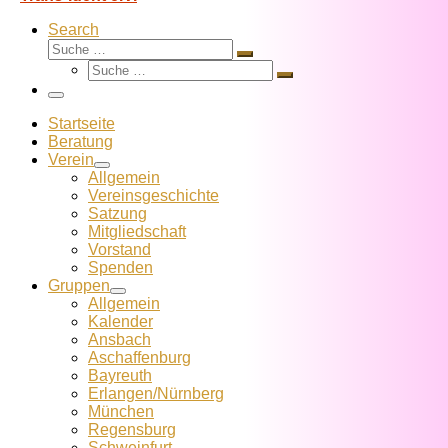
Search
Suche
Suche
Suche
…
Suche
…
Menü
Startseite
Beratung
Verein
Allgemein
Vereins­geschichte
Satzung
Mitglied­schaft
Vorstand
Spenden
Gruppen
Allgemein
Kalender
Ansbach
Aschaffenburg
Bayreuth
Erlangen/Nürnberg
München
Regensburg
Schweinfurt