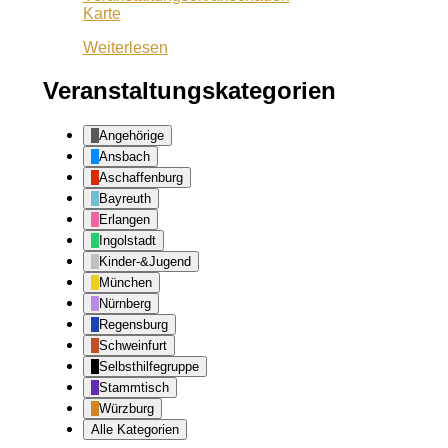
Café
Karte
Lila
Weiterlesen
Veranstaltungskategorien
Angehörige
Ansbach
Aschaffenburg
Bayreuth
Erlangen
Ingolstadt
Kinder-&Jugend
München
Nürnberg
Regensburg
Schweinfurt
Selbsthilfegruppe
Stammtisch
Würzburg
Alle Kategorien