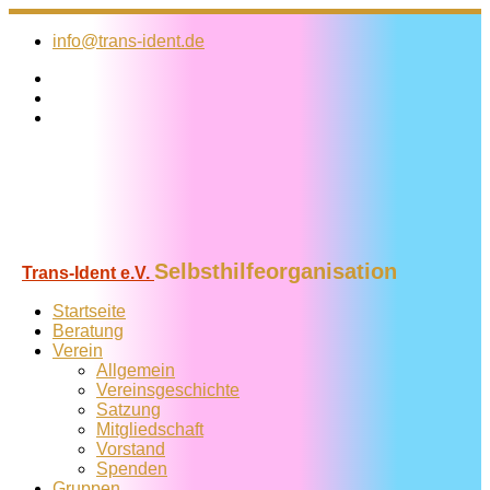
Zum
Inhalt
info@trans-ident.de
springen
Selbsthilfeorganisation
Trans-Ident e.V.
Startseite
Beratung
Verein
Allgemein
Vereins­geschichte
Satzung
Mitglied­schaft
Vorstand
Spenden
Gruppen