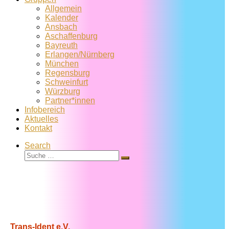
Allgemein
Kalender
Ansbach
Aschaffenburg
Bayreuth
Erlangen/Nürnberg
München
Regensburg
Schweinfurt
Würzburg
Partner*innen
Infobereich
Aktuelles
Kontakt
Search
Suche
Suche
…
Trans-Ident e.V.