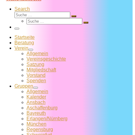
Search
Suche
Suche
Suche
…
Suche
…
Menü
Startseite
Beratung
Verein
Allgemein
Vereins­geschichte
Satzung
Mitglied­schaft
Vorstand
Spenden
Gruppen
Allgemein
Kalender
Ansbach
Aschaffenburg
Bayreuth
Erlangen/Nürnberg
München
Regensburg
Schweinfurt