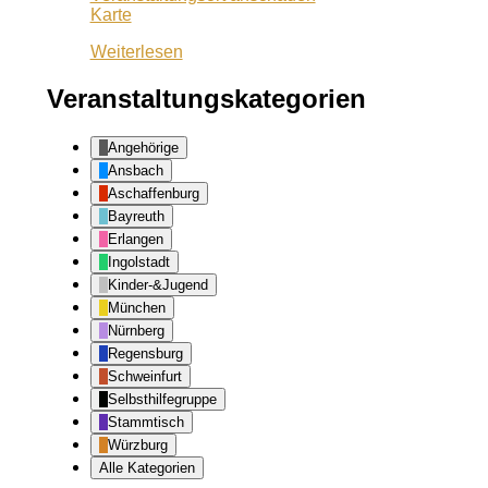
Café
Karte
Lila
Weiterlesen
Veranstaltungskategorien
Angehörige
Ansbach
Aschaffenburg
Bayreuth
Erlangen
Ingolstadt
Kinder-&Jugend
München
Nürnberg
Regensburg
Schweinfurt
Selbsthilfegruppe
Stammtisch
Würzburg
Alle Kategorien