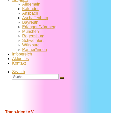
Allgemein
Kalender
Ansbach
Aschaffenburg
Bayreuth
Erlangen/Nürnberg
München
Regensburg
Schweinfurt
Würzburg
Partner*innen
Infobereich
Aktuelles
Kontakt
Search
Suche
Suche
…
Trans-Ident e.V.