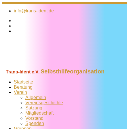
Zum
Inhalt
info@trans-ident.de
springen
Selbsthilfeorganisation
Trans-Ident e.V.
Startseite
Beratung
Verein
Allgemein
Vereins­geschichte
Satzung
Mitglied­schaft
Vorstand
Spenden
Gruppen