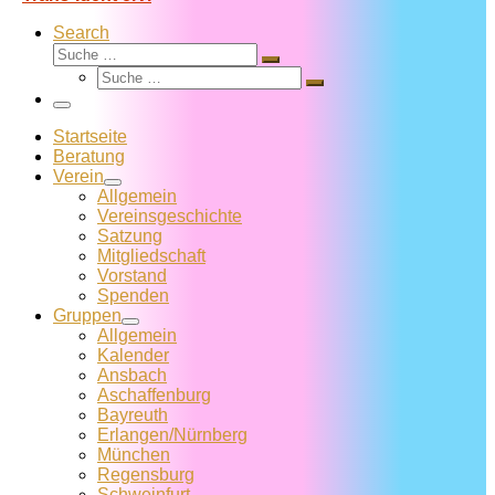
Search
Suche
Suche
Suche
…
Suche
…
Menü
Startseite
Beratung
Verein
Allgemein
Vereins­geschichte
Satzung
Mitglied­schaft
Vorstand
Spenden
Gruppen
Allgemein
Kalender
Ansbach
Aschaffenburg
Bayreuth
Erlangen/Nürnberg
München
Regensburg
Schweinfurt