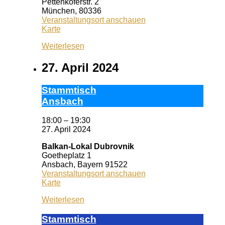
Pettenkoferstr. 2
München
,
80336
Veranstaltungsort anschauen
Thali
Karte
(ehemals
Weiterlesen
Café
Mozart)
27. April 2024
Stamm­tisch
Ans­bach
18:00
–
19:30
27. April 2024
Balkan-Lokal Dubrovnik
Goetheplatz 1
Ansbach
,
Bayern
91522
Veranstaltungsort anschauen
Balkan-
Karte
Lokal
Weiterlesen
Dubrovnik
Stamm­tisch