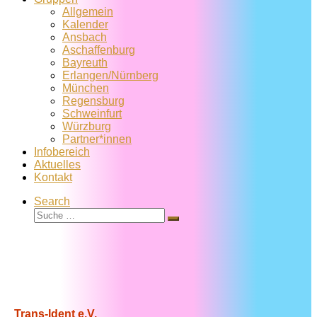
Allgemein
Kalender
Ansbach
Aschaffenburg
Bayreuth
Erlangen/Nürnberg
München
Regensburg
Schweinfurt
Würzburg
Partner*innen
Infobereich
Aktuelles
Kontakt
Search
Suche
Suche
…
Trans-Ident e.V.