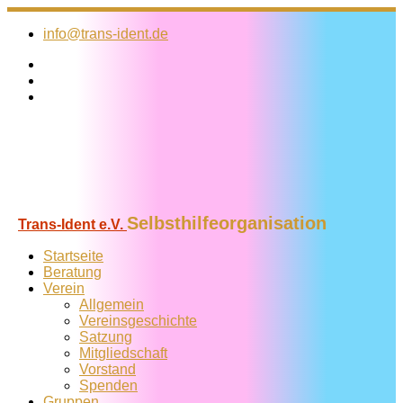
Zum
Inhalt
info@trans-ident.de
springen
Selbsthilfeorganisation
Trans-Ident e.V.
Startseite
Beratung
Verein
Allgemein
Vereins­geschichte
Satzung
Mitglied­schaft
Vorstand
Spenden
Gruppen