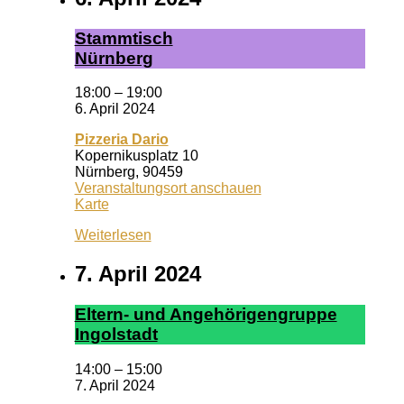
Stamm­tisch
Nürn­berg
18:00
–
19:00
6. April 2024
Pizzeria Dario
Kopernikusplatz 10
Nürnberg
,
90459
Veranstaltungsort anschauen
Pizzeria
Karte
Dario
Weiterlesen
7. April 2024
El­tern- und An­ge­hör­ig­en­grup­pe
In­gol­stadt
14:00
–
15:00
7. April 2024