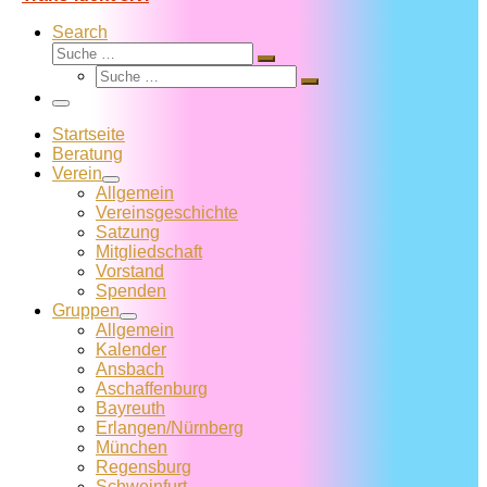
Search
Suche
Suche
Suche
…
Suche
…
Menü
Startseite
Beratung
Verein
Allgemein
Vereins­geschichte
Satzung
Mitglied­schaft
Vorstand
Spenden
Gruppen
Allgemein
Kalender
Ansbach
Aschaffenburg
Bayreuth
Erlangen/Nürnberg
München
Regensburg
Schweinfurt