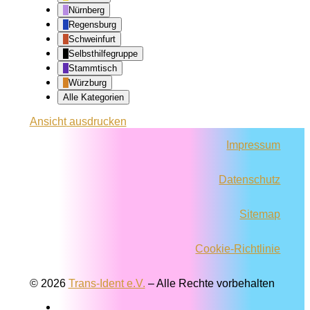
Nürnberg
Regensburg
Schweinfurt
Selbsthilfegruppe
Stammtisch
Würzburg
Alle Kategorien
Ansicht
ausdrucken
Impressum
Datenschutz
Sitemap
Cookie-Richtlinie
© 2026
Trans-Ident e.V.
–
Alle Rechte vorbehalten