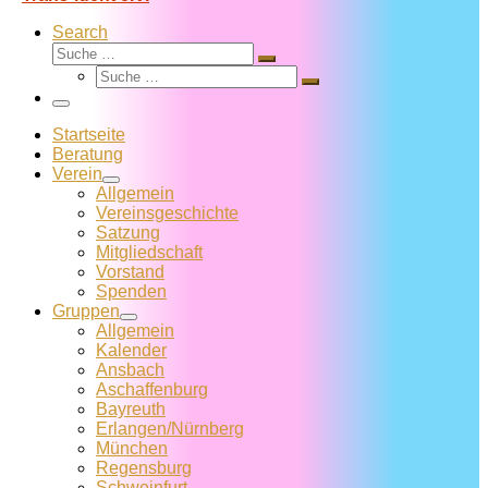
Search
Suche
Suche
Suche
…
Suche
…
Menü
Startseite
Beratung
Verein
Allgemein
Vereins­geschichte
Satzung
Mitglied­schaft
Vorstand
Spenden
Gruppen
Allgemein
Kalender
Ansbach
Aschaffenburg
Bayreuth
Erlangen/Nürnberg
München
Regensburg
Schweinfurt