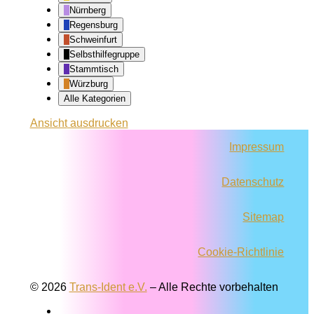
Nürnberg
Regensburg
Schweinfurt
Selbsthilfegruppe
Stammtisch
Würzburg
Alle Kategorien
Ansicht
ausdrucken
Impressum
Datenschutz
Sitemap
Cookie-Richtlinie
© 2026
Trans-Ident e.V.
–
Alle Rechte vorbehalten