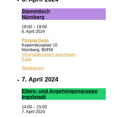
Stamm­tisch
Nürn­berg
18:00
–
19:00
6. April 2024
Pizzeria Dario
Kopernikusplatz 10
Nürnberg
,
90459
Veranstaltungsort anschauen
Pizzeria
Karte
Dario
Weiterlesen
7. April 2024
El­tern- und An­ge­hör­ig­en­grup­pe
In­gol­stadt
14:00
–
15:00
7. April 2024