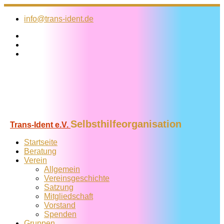
Zum
Inhalt
info@trans-ident.de
springen
Selbsthilfeorganisation
Trans-Ident e.V.
Startseite
Beratung
Verein
Allgemein
Vereins­geschichte
Satzung
Mitglied­schaft
Vorstand
Spenden
Gruppen