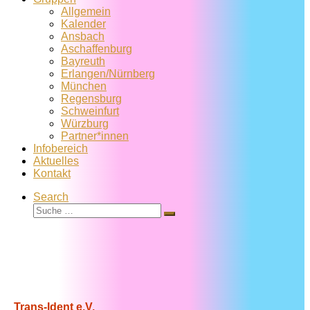
Allgemein
Kalender
Ansbach
Aschaffenburg
Bayreuth
Erlangen/Nürnberg
München
Regensburg
Schweinfurt
Würzburg
Partner*innen
Infobereich
Aktuelles
Kontakt
Search
Suche
Suche
…
Trans-Ident e.V.