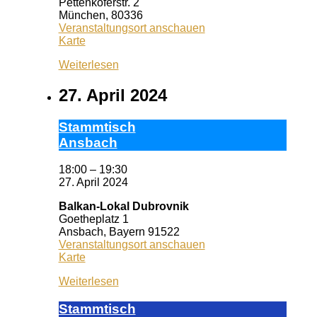
Pettenkoferstr. 2
München
,
80336
Veranstaltungsort anschauen
Thali
Karte
(ehemals
Weiterlesen
Café
Mozart)
27. April 2024
Stamm­tisch
Ans­bach
18:00
–
19:30
27. April 2024
Balkan-Lokal Dubrovnik
Goetheplatz 1
Ansbach
,
Bayern
91522
Veranstaltungsort anschauen
Balkan-
Karte
Lokal
Weiterlesen
Dubrovnik
Stamm­tisch