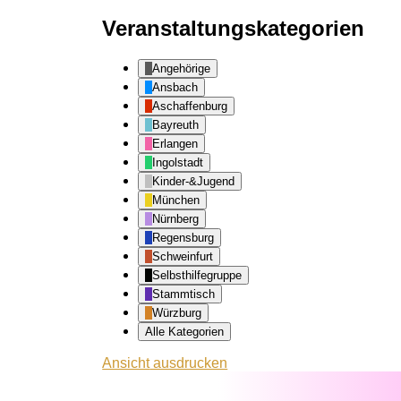
Veranstaltungskategorien
Angehörige
Ansbach
Aschaffenburg
Bayreuth
Erlangen
Ingolstadt
Kinder-&Jugend
München
Nürnberg
Regensburg
Schweinfurt
Selbsthilfegruppe
Stammtisch
Würzburg
Alle Kategorien
Ansicht
ausdrucken