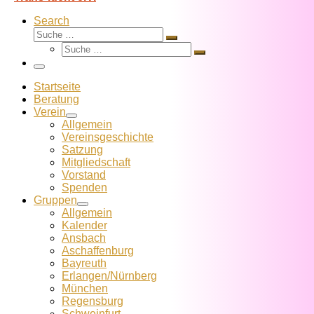
Search
Suche
Suche
Suche
…
Suche
…
Menü
Startseite
Beratung
Verein
Allgemein
Vereins­geschichte
Satzung
Mitglied­schaft
Vorstand
Spenden
Gruppen
Allgemein
Kalender
Ansbach
Aschaffenburg
Bayreuth
Erlangen/Nürnberg
München
Regensburg
Schweinfurt