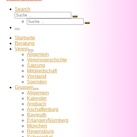
Search
Suche
Suche
Suche
…
Suche
…
Menü
Startseite
Beratung
Verein
Allgemein
Vereins­geschichte
Satzung
Mitglied­schaft
Vorstand
Spenden
Gruppen
Allgemein
Kalender
Ansbach
Aschaffenburg
Bayreuth
Erlangen/Nürnberg
München
Regensburg
Schweinfurt