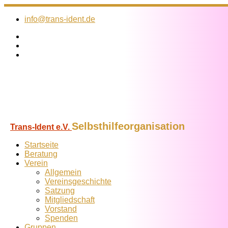
Zum
Inhalt
info@trans-ident.de
springen
Selbsthilfeorganisation
Trans-Ident e.V.
Startseite
Beratung
Verein
Allgemein
Vereins­geschichte
Satzung
Mitglied­schaft
Vorstand
Spenden
Gruppen