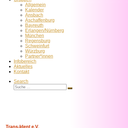
Allgemein
Kalender
Ansbach
Aschaffenburg
Bayreuth
Erlangen/Nürnberg
München
Regensburg
Schweinfurt
Würzburg
Partner*innen
Infobereich
Aktuelles
Kontakt
Search
Suche
Suche
…
Trans-Ident e.V.