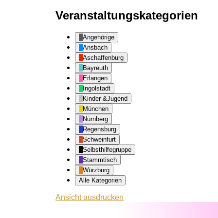
Veranstaltungskategorien
Angehörige
Ansbach
Aschaffenburg
Bayreuth
Erlangen
Ingolstadt
Kinder-&Jugend
München
Nürnberg
Regensburg
Schweinfurt
Selbsthilfegruppe
Stammtisch
Würzburg
Alle Kategorien
Ansicht
ausdrucken