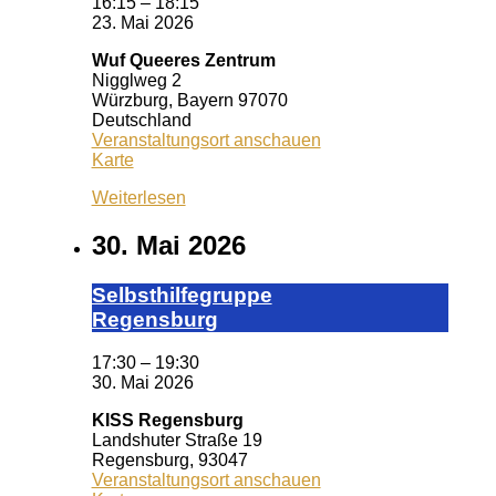
16:15
–
18:15
23. Mai 2026
Wuf Queeres Zentrum
Nigglweg 2
Würzburg
,
Bayern
97070
Deutschland
Veranstaltungsort anschauen
Wuf
Karte
Queeres
Weiterlesen
Zentrum
30. Mai 2026
Selbst­hil­fe­grup­pe
Re­gens­burg
17:30
–
19:30
30. Mai 2026
KISS Regensburg
Landshuter Straße 19
Regensburg
,
93047
Veranstaltungsort anschauen