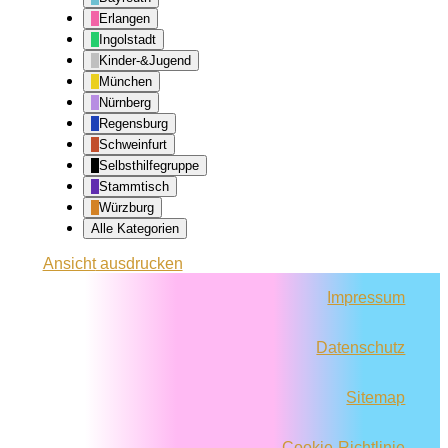
Erlangen
Ingolstadt
Kinder-&Jugend
München
Nürnberg
Regensburg
Schweinfurt
Selbsthilfegruppe
Stammtisch
Würzburg
Alle Kategorien
Ansicht
ausdrucken
Impressum
Datenschutz
Sitemap
Cookie-Richtlinie