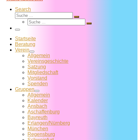
Search
Suche
Suche
Suche
…
Suche
…
Menü
Startseite
Beratung
Verein
Allgemein
Vereins­geschichte
Satzung
Mitglied­schaft
Vorstand
Spenden
Gruppen
Allgemein
Kalender
Ansbach
Aschaffenburg
Bayreuth
Erlangen/Nürnberg
München
Regensburg
Schweinfurt