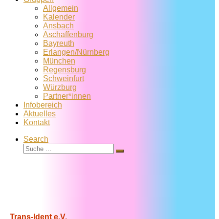
Allgemein
Kalender
Ansbach
Aschaffenburg
Bayreuth
Erlangen/Nürnberg
München
Regensburg
Schweinfurt
Würzburg
Partner*innen
Infobereich
Aktuelles
Kontakt
Search
Suche
Suche
…
Trans-Ident e.V.