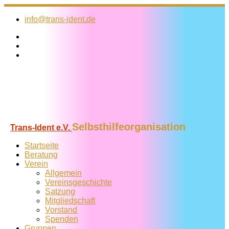
Zum
Inhalt
info@trans-ident.de
springen
Selbsthilfeorganisation
Trans-Ident e.V.
Startseite
Beratung
Verein
Allgemein
Vereins­geschichte
Satzung
Mitglied­schaft
Vorstand
Spenden
Gruppen