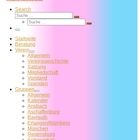
Search
Suche
Suche
Suche
…
Suche
…
Menü
Startseite
Beratung
Verein
Allgemein
Vereins­geschichte
Satzung
Mitglied­schaft
Vorstand
Spenden
Gruppen
Allgemein
Kalender
Ansbach
Aschaffenburg
Bayreuth
Erlangen/Nürnberg
München
Regensburg
Schweinfurt