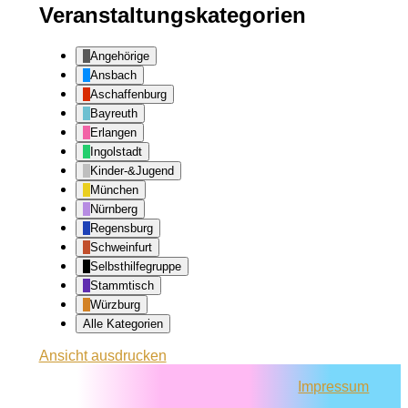
Veranstaltungskategorien
Angehörige
Ansbach
Aschaffenburg
Bayreuth
Erlangen
Ingolstadt
Kinder-&Jugend
München
Nürnberg
Regensburg
Schweinfurt
Selbsthilfegruppe
Stammtisch
Würzburg
Alle Kategorien
Ansicht
ausdrucken
Impressum