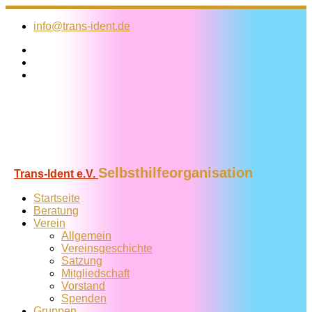
Zum
Inhalt
info@trans-ident.de
springen
Selbsthilfeorganisation
Trans-Ident e.V.
Startseite
Beratung
Verein
Allgemein
Vereins­geschichte
Satzung
Mitglied­schaft
Vorstand
Spenden
Gruppen