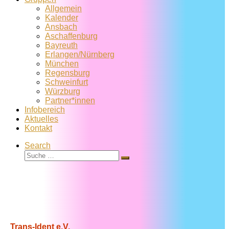
Allgemein
Kalender
Ansbach
Aschaffenburg
Bayreuth
Erlangen/Nürnberg
München
Regensburg
Schweinfurt
Würzburg
Partner*innen
Infobereich
Aktuelles
Kontakt
Search
Suche
Suche
…
Trans-Ident e.V.