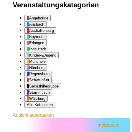
Veranstaltungskategorien
Angehörige
Ansbach
Aschaffenburg
Bayreuth
Erlangen
Ingolstadt
Kinder-&Jugend
München
Nürnberg
Regensburg
Schweinfurt
Selbsthilfegruppe
Stammtisch
Würzburg
Alle Kategorien
Ansicht
ausdrucken
Impressum