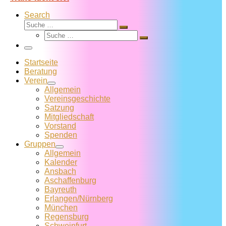
Search
Suche
Suche
Suche
…
Suche
…
Menü
Startseite
Beratung
Verein
Allgemein
Vereins­geschichte
Satzung
Mitglied­schaft
Vorstand
Spenden
Gruppen
Allgemein
Kalender
Ansbach
Aschaffenburg
Bayreuth
Erlangen/Nürnberg
München
Regensburg
Schweinfurt