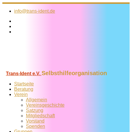
Zum
Inhalt
info@trans-ident.de
springen
Selbsthilfeorganisation
Trans-Ident e.V.
Startseite
Beratung
Verein
Allgemein
Vereins­geschichte
Satzung
Mitglied­schaft
Vorstand
Spenden
Gruppen