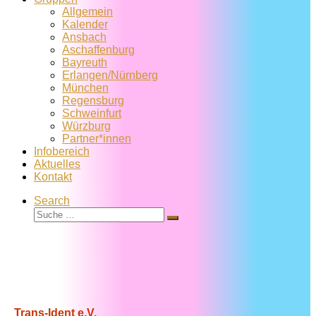
Allgemein
Kalender
Ansbach
Aschaffenburg
Bayreuth
Erlangen/Nürnberg
München
Regensburg
Schweinfurt
Würzburg
Partner*innen
Infobereich
Aktuelles
Kontakt
Search
Suche
Suche
…
Trans-Ident e.V.