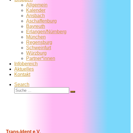
Allgemein
Kalender
Ansbach
Aschaffenburg
Bayreuth
Erlangen/Nürnberg
München
Regensburg
Schweinfurt
Würzburg
Partner*innen
Infobereich
Aktuelles
Kontakt
Search
Suche
Suche
…
Trans-Ident e.V.