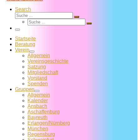
Search
Suche
Suche
Suche
…
Suche
…
Menü
Startseite
Beratung
Verein
Allgemein
Vereins­geschichte
Satzung
Mitglied­schaft
Vorstand
Spenden
Gruppen
Allgemein
Kalender
Ansbach
Aschaffenburg
Bayreuth
Erlangen/Nürnberg
München
Regensburg
Schweinfurt