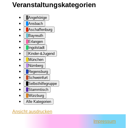
Veranstaltungskategorien
Angehörige
Ansbach
Aschaffenburg
Bayreuth
Erlangen
Ingolstadt
Kinder-&Jugend
München
Nürnberg
Regensburg
Schweinfurt
Selbsthilfegruppe
Stammtisch
Würzburg
Alle Kategorien
Ansicht
ausdrucken
Impressum