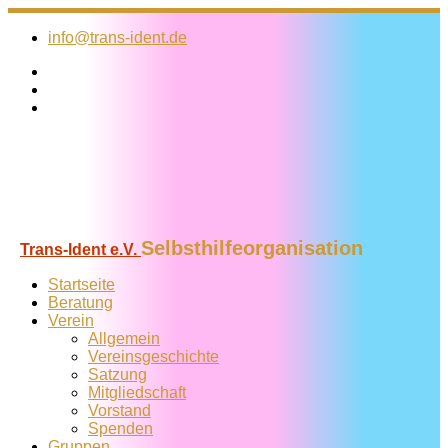
Zum
Inhalt
info@trans-ident.de
springen
Selbsthilfeorganisation
Trans-Ident e.V.
Startseite
Beratung
Verein
Allgemein
Vereins­geschichte
Satzung
Mitglied­schaft
Vorstand
Spenden
Gruppen