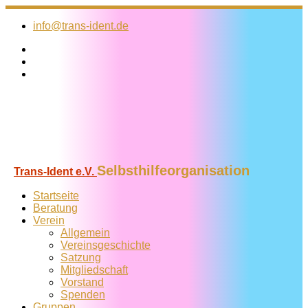
Zum
Inhalt
info@trans-ident.de
springen
Selbsthilfeorganisation
Trans-Ident e.V.
Startseite
Beratung
Verein
Allgemein
Vereins­geschichte
Satzung
Mitglied­schaft
Vorstand
Spenden
Gruppen