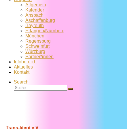
Allgemein
Kalender
Ansbach
Aschaffenburg
Bayreuth
Erlangen/Nürnberg
München
Regensburg
Schweinfurt
Würzburg
Partner*innen
Infobereich
Aktuelles
Kontakt
Search
Suche
Suche
…
Trans-Ident e.V.