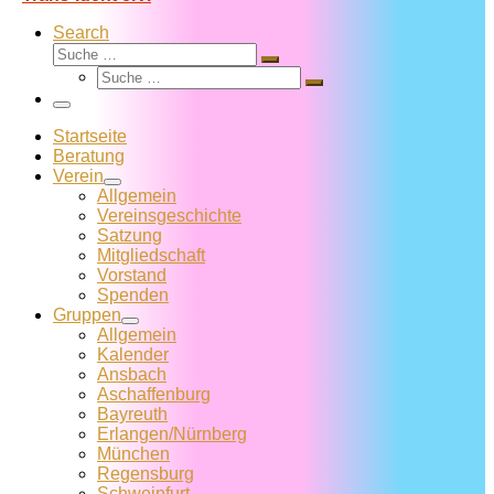
Search
Suche
Suche
Suche
…
Suche
…
Menü
Startseite
Beratung
Verein
Allgemein
Vereins­geschichte
Satzung
Mitglied­schaft
Vorstand
Spenden
Gruppen
Allgemein
Kalender
Ansbach
Aschaffenburg
Bayreuth
Erlangen/Nürnberg
München
Regensburg
Schweinfurt