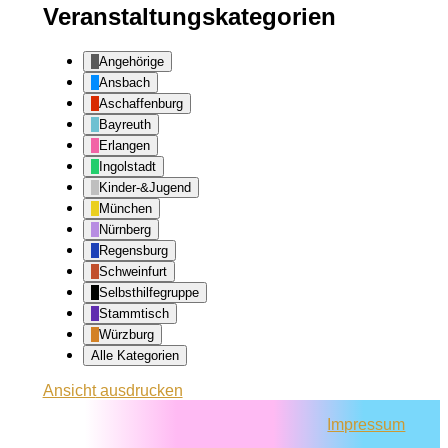
Veranstaltungskategorien
Angehörige
Ansbach
Aschaffenburg
Bayreuth
Erlangen
Ingolstadt
Kinder-&Jugend
München
Nürnberg
Regensburg
Schweinfurt
Selbsthilfegruppe
Stammtisch
Würzburg
Alle Kategorien
Ansicht
ausdrucken
Impressum