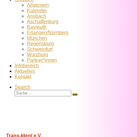
Allgemein
Kalender
Ansbach
Aschaffenburg
Bayreuth
Erlangen/Nürnberg
München
Regensburg
Schweinfurt
Würzburg
Partner*innen
Infobereich
Aktuelles
Kontakt
Search
Suche
Suche
…
Trans-Ident e.V.