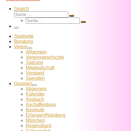
Search
Suche
Suche
Suche
…
Suche
…
Menü
Startseite
Beratung
Verein
Allgemein
Vereins­geschichte
Satzung
Mitglied­schaft
Vorstand
Spenden
Gruppen
Allgemein
Kalender
Ansbach
Aschaffenburg
Bayreuth
Erlangen/Nürnberg
München
Regensburg
Schweinfurt