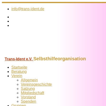
Zum
Inhalt
info@trans-ident.de
springen
Selbsthilfeorganisation
Trans-Ident e.V.
Startseite
Beratung
Verein
Allgemein
Vereins­geschichte
Satzung
Mitglied­schaft
Vorstand
Spenden
Gruppen