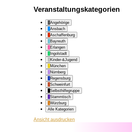
Veranstaltungskategorien
Angehörige
Ansbach
Aschaffenburg
Bayreuth
Erlangen
Ingolstadt
Kinder-&Jugend
München
Nürnberg
Regensburg
Schweinfurt
Selbsthilfegruppe
Stammtisch
Würzburg
Alle Kategorien
Ansicht
ausdrucken