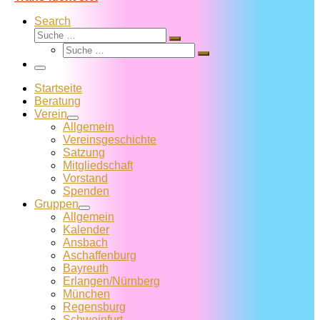
Search
Suche
Suche
Suche
…
Suche
…
Menü
Startseite
Beratung
Verein
Allgemein
Vereins­geschichte
Satzung
Mitglied­schaft
Vorstand
Spenden
Gruppen
Allgemein
Kalender
Ansbach
Aschaffenburg
Bayreuth
Erlangen/Nürnberg
München
Regensburg
Schweinfurt