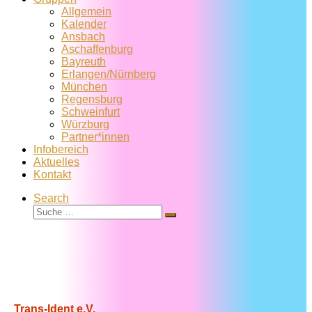
Allgemein
Kalender
Ansbach
Aschaffenburg
Bayreuth
Erlangen/Nürnberg
München
Regensburg
Schweinfurt
Würzburg
Partner*innen
Infobereich
Aktuelles
Kontakt
Search
Suche
Suche
…
Trans-Ident e.V.