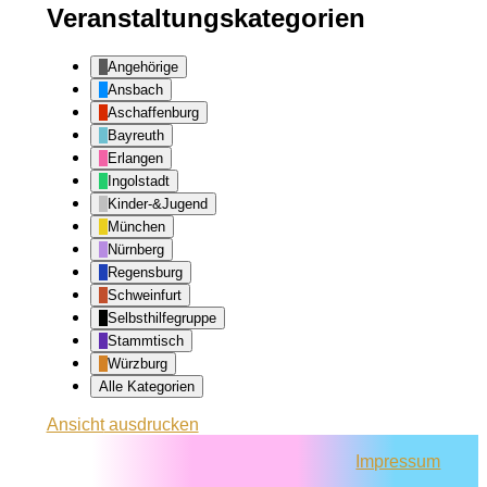
Veranstaltungskategorien
Angehörige
Ansbach
Aschaffenburg
Bayreuth
Erlangen
Ingolstadt
Kinder-&Jugend
München
Nürnberg
Regensburg
Schweinfurt
Selbsthilfegruppe
Stammtisch
Würzburg
Alle Kategorien
Ansicht
ausdrucken
Impressum